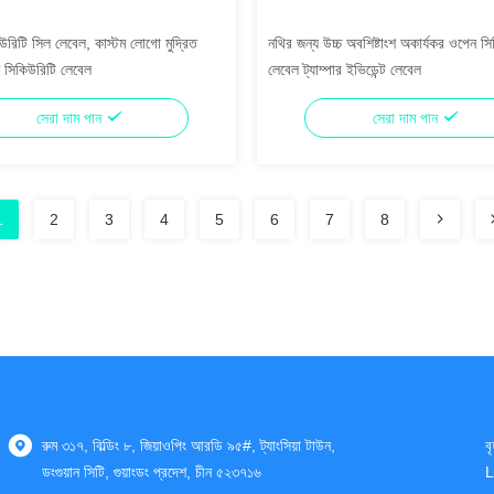
কিউরিটি সিল লেবেল, কাস্টম লোগো মুদ্রিত
নথির জন্য উচ্চ অবশিষ্টাংশ অকার্যকর ওপেন স
ুফ সিকিউরিটি লেবেল
লেবেল ট্যাম্পার ইভিডেন্ট লেবেল
সেরা দাম পান
সেরা দাম পান
1
2
3
4
5
6
7
8
রুম ৩১৭, বিল্ডিং ৮, জিয়াওপিং আরডি ৯৫#, ট্যাংসিয়া টাউন,
ব
ডংগুয়ান সিটি, গুয়াংডং প্রদেশ, চীন ৫২৩৭১৬
L