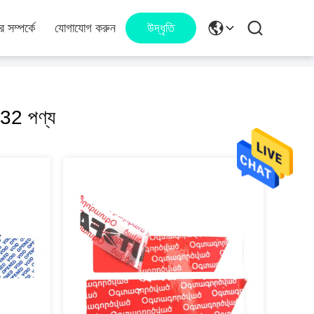
 সম্পর্কে
যোগাযোগ করুন
উদ্ধৃতি
2 পণ্য