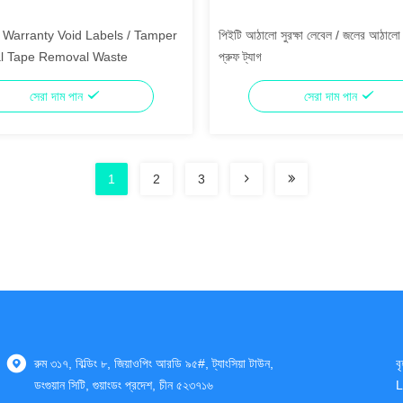
t Warranty Void Labels / Tamper
পিইটি আঠালো সুরক্ষা লেবেল / জলের আঠালো 
al Tape Removal Waste
প্রুফ ট্যাগ
সেরা দাম পান
সেরা দাম পান
1
2
3
রুম ৩১৭, বিল্ডিং ৮, জিয়াওপিং আরডি ৯৫#, ট্যাংসিয়া টাউন,
ব
ডংগুয়ান সিটি, গুয়াংডং প্রদেশ, চীন ৫২৩৭১৬
L