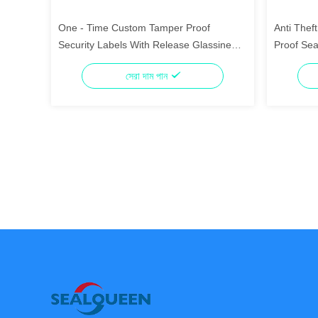
One - Time Custom Tamper Proof
Anti Thef
Security Labels With Release Glassine
Proof Se
Paper
সেরা দাম পান