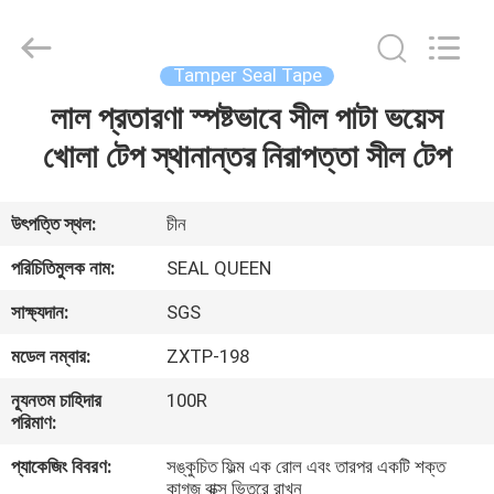
Zhongxiang
Packing
Material
Co.,
Limited.
Tamper Seal Tape
All
Rights
লাল প্রতারণা স্পষ্টভাবে সীল পাটা ভয়েস
বাড়ি
Reserved.
খোলা টেপ স্থানান্তর নিরাপত্তা সীল টেপ
পণ্য
উৎপত্তি স্থল:
চীন
আমাদের
পরিচিতিমুলক নাম:
SEAL QUEEN
সম্পর্কে
সাক্ষ্যদান:
SGS
মডেল নম্বার:
ZXTP-198
কারখানা
ন্যূনতম চাহিদার
100R
ভ্রমণ
পরিমাণ:
প্যাকেজিং বিবরণ:
সঙ্কুচিত ফিল্ম এক রোল এবং তারপর একটি শক্ত
মান
কাগজ বাক্স ভিতরে রাখুন