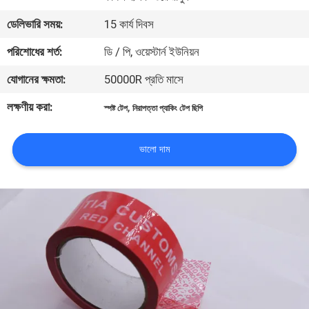
নিয়ন্ত্রণ
ডেলিভারি সময়:
15 কার্য দিবস
পরিশোধের শর্ত:
ডি / পি, ওয়েস্টার্ন ইউনিয়ন
যোগাযোগ
যোগানের ক্ষমতা:
50000R প্রতি মাসে
করুন
লক্ষণীয় করা:
,
স্পষ্ট টেপ
নিরাপত্তা প্যাকিং টেপ ছিপি
উদ্ধৃতির
জন্য
ভালো দাম
আবেদন
সাইট
ম্যাপ
গোপনীয়তা