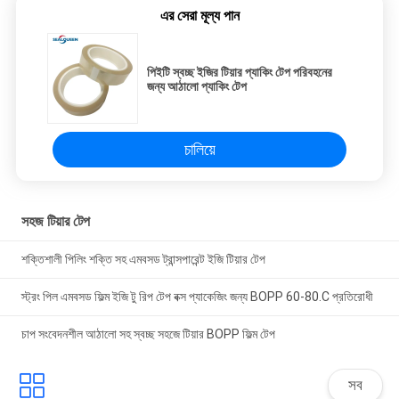
এর সেরা মূল্য পান
পিইটি স্বচ্ছ ইজির টিয়ার প্যাকিং টেপ পরিবহনের
জন্য আঠালো প্যাকিং টেপ
চালিয়ে
সহজ টিয়ার টেপ
শক্তিশালী পিলিং শক্তি সহ এমবসড ট্রান্সপারেন্ট ইজি টিয়ার টেপ
স্ট্রং পিল এমবসড ফিল্ম ইজি টু রিপ টেপ বক্স প্যাকেজিং জন্য BOPP 60-80.C প্রতিরোধী
চাপ সংবেদনশীল আঠালো সহ স্বচ্ছ সহজে টিয়ার BOPP ফিল্ম টেপ
সব