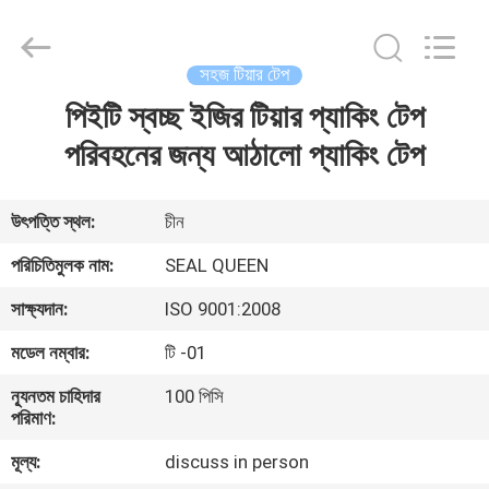
Zhongxiang
Packing
Material
Co.,
Limited.
সহজ টিয়ার টেপ
All
Rights
পিইটি স্বচ্ছ ইজির টিয়ার প্যাকিং টেপ
বাড়ি
Reserved.
পরিবহনের জন্য আঠালো প্যাকিং টেপ
পণ্য
উৎপত্তি স্থল:
চীন
আমাদের
পরিচিতিমুলক নাম:
SEAL QUEEN
সম্পর্কে
সাক্ষ্যদান:
ISO 9001:2008
মডেল নম্বার:
টি -01
কারখানা
ন্যূনতম চাহিদার
100 পিসি
ভ্রমণ
পরিমাণ:
মূল্য:
discuss in person
মান