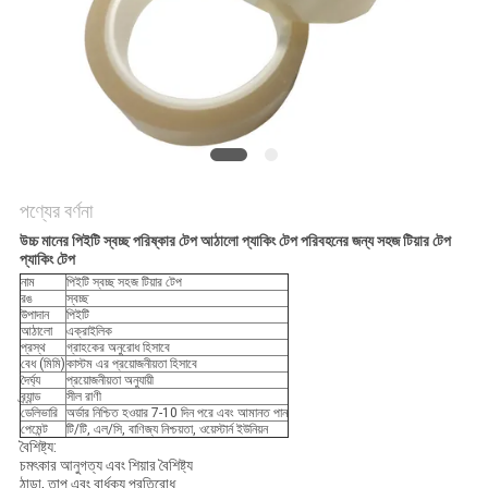
নীতি
পণ্যের বর্ণনা
উচ্চ মানের পিইটি স্বচ্ছ পরিষ্কার টেপ আঠালো প্যাকিং টেপ পরিবহনের জন্য সহজ টিয়ার টেপ
প্যাকিং টেপ
নাম
পিইটি স্বচ্ছ সহজ টিয়ার টেপ
রঙ
স্বচ্ছ
উপাদান
পিইটি
আঠালো
এক্রাইলিক
প্রস্থ
গ্রাহকের অনুরোধ হিসাবে
বেধ (মিমি)
কাস্টম এর প্রয়োজনীয়তা হিসাবে
দৈর্ঘ্য
প্রয়োজনীয়তা অনুযায়ী
ব্র্যান্ড
সীল রাণী
ডেলিভারি
অর্ডার নিশ্চিত হওয়ার 7-10 দিন পরে এবং আমানত পান
পেমেন্ট
টি/টি, এল/সি, বাণিজ্য নিশ্চয়তা, ওয়েস্টার্ন ইউনিয়ন
বৈশিষ্ট্য:
চমৎকার আনুগত্য এবং শিয়ার বৈশিষ্ট্য
ঠান্ডা, তাপ এবং বার্ধক্য প্রতিরোধ