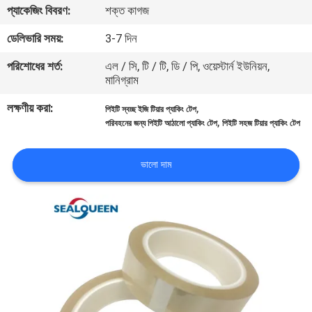
প্যাকেজিং বিবরণ:
শক্ত কাগজ
নিয়ন্ত্রণ
ডেলিভারি সময়:
3-7 দিন
যোগাযোগ
পরিশোধের শর্ত:
এল / সি, টি / টি, ডি / পি, ওয়েস্টার্ন ইউনিয়ন,
মানিগ্রাম
করুন
লক্ষণীয় করা:
,
পিইটি স্বচ্ছ ইজি টিয়ার প্যাকিং টেপ
,
পরিবহনের জন্য পিইটি আঠালো প্যাকিং টেপ
পিইটি সহজ টিয়ার প্যাকিং টেপ
উদ্ধৃতির
জন্য
ভালো দাম
আবেদন
সাইট
ম্যাপ
গোপনীয়তা