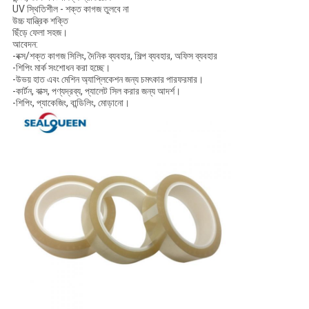
UV স্থিতিশীল - শক্ত কাগজ তুলবে না
উচ্চ যান্ত্রিক শক্তি
ছিঁড়ে ফেলা সহজ।
আবেদন:
-বক্স/শক্ত কাগজ সিলিং, দৈনিক ব্যবহার, শিল্প ব্যবহার, অফিস ব্যবহার
-শিপিং মার্ক সংশোধন করা হচ্ছে।
-উভয় হাত এবং মেশিন অ্যাপ্লিকেশন জন্য চমৎকার পারফরমার।
-কার্টন, বাক্স, পণ্যদ্রব্য, প্যালেট সিল করার জন্য আদর্শ।
-শিপিং, প্যাকেজিং, বান্ডিলিং, মোড়ানো।