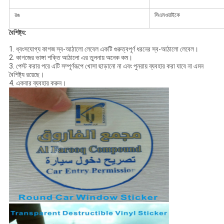
রঙ
সিএমওয়াইকে
বৈশিষ্ট্য:
1. ধ্বংসযোগ্য কাগজ স্ব-আঠালো লেবেল একটি গুরুত্বপূর্ণ ধরনের স্ব-আঠালো লেবেল।
2. কাগজের ভাঙ্গা শক্তি আঠালো এর তুলনায় অনেক কম।
3. পেস্ট করার পরে এটি সম্পূর্ণরূপে খোসা ছাড়ানো না এবং পুনরায় ব্যবহার করা যাবে না এমন
বৈশিষ্ট্য রয়েছে।
4. একবার ব্যবহার করুন।