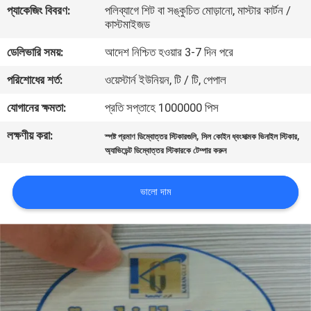
প্যাকেজিং বিবরণ:
পলিব্যাগে শিট বা সঙ্কুচিত মোড়ানো, মাস্টার কার্টন /
নিয়ন্ত্রণ
কাস্টমাইজড
ডেলিভারি সময়:
আদেশ নিশ্চিত হওয়ার 3-7 দিন পরে
যোগাযোগ
পরিশোধের শর্ত:
ওয়েস্টার্ন ইউনিয়ন, টি / টি, পেপাল
করুন
যোগানের ক্ষমতা:
প্রতি সপ্তাহে 1000000 পিস
উদ্ধৃতির
লক্ষণীয় করা:
,
,
স্পষ্ট প্রমাণ ডিম্বোত্তর স্টিকারগুলি
সিল কোইন ধ্বংসাত্মক ভিনাইল স্টিকার
জন্য
অ্যাভিডেন্ট ডিম্বোত্তর স্টিকারকে টেম্পার করুন
আবেদন
ভালো দাম
সাইট
ম্যাপ
গোপনীয়তা