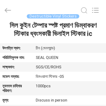
Zhongxiang
Packing
Material
Co.,
Limited.
Destructible Vinyl Stickers
All
Rights
সিল কুইন টেম্পার স্পষ্ট প্রমাণ ডিম্বাকরণ
বাড়ি
Reserved.
স্টিকার ধ্বংসকারী ভিনাইল স্টিকার ic
পণ্য
উৎপত্তি স্থল:
চীন (মেনল্যান্ড)
আমাদের
পরিচিতিমুলক নাম:
SEAL QUEEN
সম্পর্কে
সাক্ষ্যদান:
SGS/CE/ROHS
মডেল নম্বার:
ডিমওয়ালা স্টিকার -05
কারখানা
ন্যূনতম চাহিদার
1000pcs
ভ্রমণ
পরিমাণ:
মূল্য:
Discuss in person
মান