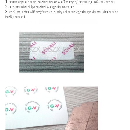
1. ধ্বংসযোগ্য কাগজ স্ব-আঠালো লেবেল একটি গুরুত্বপূর্ণ ধরনের স্ব-আঠালো লেবেল।
2. কাগজের ভাঙ্গা শক্তি আঠালো এর তুলনায় অনেক কম।
3. পেস্ট করার পরে এটি সম্পূর্ণরূপে খোসা ছাড়ানো না এবং পুনরায় ব্যবহার করা যাবে না এমন
বৈশিষ্ট্য রয়েছে।