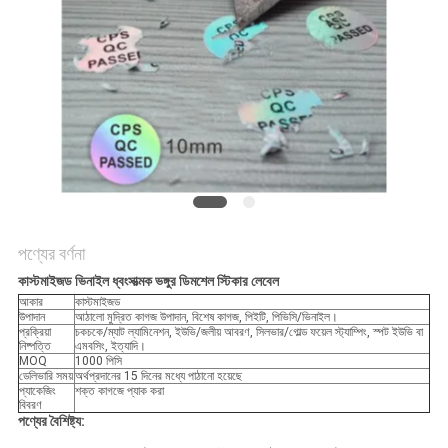
নীতি
পণ্যের বর্ণনা
কাস্টমাইজড ভিনাইল ধ্বংসাত্মক ভঙ্গুর ডিমশেল স্টিকার লেবেল
আকার
কাস্টমাইজড
উপাদান
আঠালো মুদ্রিত কাগজ উপাদান, বিশেষ কাগজ, পিইটি, পিভিসি/ভিনাইল।
প্রক্রিয়া
চকচকে/ম্যাট ল্যামিনেশন, ইউভি/জলীয় আবরণ, সিলভার/গোল্ড ফয়েল স্ট্যাম্পিং, স্পট ইউভি বা
নিষ্পত্তি
এমবসিং, ইত্যাদি।
MOQ
1000 পিসি
ডেলিভারি সময়
অর্থপ্রদানের 15 দিনের মধ্যে পাঠানো হয়েছে
প্যাকেজিং
শক্ত কাগজে প্যাক করা
বিবরণ
পণ্যের বৈশিষ্ট্য: