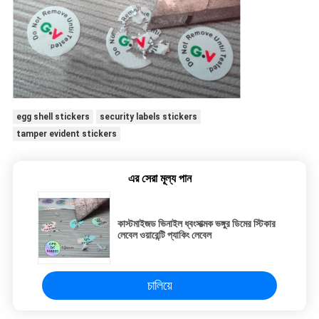
egg shell stickers
security labels stickers
tamper evident stickers
এর সেরা মূল্য পান
কাস্টমাইজড ভিনাইল ধ্বংসাত্মক ভঙ্গুর ডিমের স্টিকার
লেবেল ওয়ারেন্টি প্যাকিং লেবেল
চালিয়ে