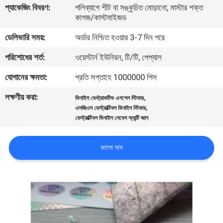
প্যাকেজিং বিবরণ:
পলিব্যাগে শীট বা সঙ্কুচিত মোড়ানো, মাস্টার শক্ত
নিয়ন্ত্রণ
কাগজ/কাস্টমাইজড
ডেলিভারি সময়:
অর্ডার নিশ্চিত হওয়ার 3-7 দিন পরে
যোগাযোগ
পরিশোধের শর্ত:
ওয়েস্টার্ন ইউনিয়ন, টি/টি, পেপ্যাল
করুন
যোগানের ক্ষমতা:
প্রতি সপ্তাহে 1000000 পিস
উদ্ধৃতির
লক্ষণীয় করা:
,
ভিনাইল ডেস্ট্রাকটিভ এগশেল স্টিকার
,
জন্য
এসজিএস ডেস্ট্রাক্টিবল ভিনাইল স্টিকার
ডেস্ট্রাক্টিবল ভিনাইল লেবেল অ্যান্টি জাল
আবেদন
ভালো দাম
সাইট
ম্যাপ
গোপনীয়তা