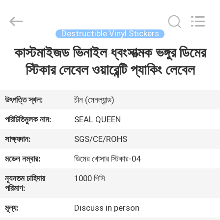
Zhongxiang
Packing
Material
Co.,
Limited.
Destructible Vinyl Stickers
All
Rights
কাস্টমাইজড ভিনাইল ধ্বংসাত্মক ভঙ্গুর ডিমের
বাড়ি
Reserved.
স্টিকার লেবেল ওয়ারেন্টি প্যাকিং লেবেল
পণ্য
উৎপত্তি স্থল:
চীন (মেনল্যান্ড)
আমাদের
পরিচিতিমুলক নাম:
SEAL QUEEN
সম্পর্কে
সাক্ষ্যদান:
SGS/CE/ROHS
মডেল নম্বার:
ডিমের খোসার স্টিকার-04
কারখানা
ন্যূনতম চাহিদার
1000 পিসি
ভ্রমণ
পরিমাণ:
মূল্য:
Discuss in person
মান