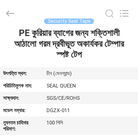
Zhongxiang
Packing
Material
Co.,
Limited.
Security Seal Tape
All
Rights
PE কুরিয়ার ব্যাগের জন্য শক্তিশালী
বাড়ি
Reserved.
আঠালো গরম দ্রবীভূত অকার্যকর টেম্পার
পণ্য
স্পষ্ট টেপ
আমাদের
উৎপত্তি স্থল:
চীন (মেনল্যান্ড)
সম্পর্কে
পরিচিতিমুলক নাম:
SEAL QUEEN
সাক্ষ্যদান:
SGS/CE/ROHS
কারখানা
মডেল নম্বার:
DGZX-011
ভ্রমণ
ন্যূনতম চাহিদার
100 পিসি
পরিমাণ:
মান