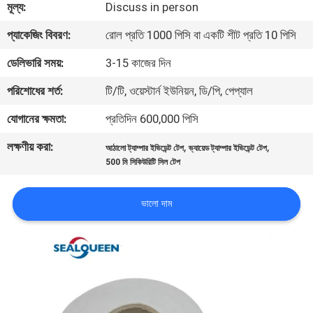
মূল্য:
Discuss in person
নিয়ন্ত্রণ
প্যাকেজিং বিবরণ:
রোল প্রতি 1000 পিসি বা একটি শীট প্রতি 10 পিসি
যোগাযোগ
ডেলিভারি সময়:
3-15 কাজের দিন
করুন
পরিশোধের শর্ত:
টি/টি, ওয়েস্টার্ন ইউনিয়ন, ডি/পি, পেপ্যাল
যোগানের ক্ষমতা:
প্রতিদিন 600,000 পিসি
উদ্ধৃতির
লক্ষণীয় করা:
,
,
আঠালো ট্যাম্পার ইভিডেন্ট টেপ
ভ্যায়েড ট্যাম্পার ইভিডেন্ট টেপ
জন্য
500 মি সিকিউরিটি সিল টেপ
আবেদন
ভালো দাম
সাইট
ম্যাপ
গোপনীয়তা