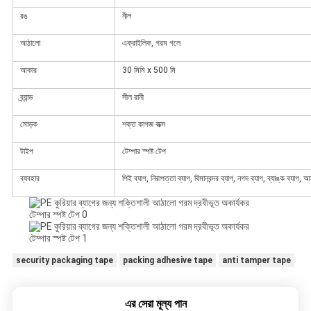
রঙ
নীল
আঠালো
এক্রাইলিক, গরম গলে
আকার
30 মিমি x 500 মি
ব্র্যান্ড
সীল রানী
মোড়ক
শক্ত কাগজ বাক্স
টাইপ
টেম্পার স্পষ্ট টেপ
ব্যবহার
পিই ব্যাগ, নিরাপত্তা ব্যাগ, বিমানবন্দর ব্যাগ, নগদ ব্যাগ, ব্যাঙ্ক ব্যাগ,
security packaging tape
packing adhesive tape
anti tamper tape
এর সেরা মূল্য পান