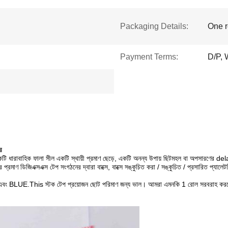
Packaging Details:
One r
Payment Terms:
D/P, 
র
টি ধারাবাহিক ফালা সীল একটি স্থায়ী প্রমাণ ছেড়ে, একটি অনন্য উপায় ছিটমহল বা অপসারণের del
র প্রমাণ ডিজিএক্সএক্স টেপ সংগঠনের দ্বারা বাক্সে, বাক্সে সঙ্কুচিত করা / সঙ্কুচিত / প্রসারিত প্যালে
 এবং BLUE.This স্টক টেপ প্রয়োজন ছোট পরিমাণ জন্য ভাল।
আমরা এমনকি 1 রোল সরবরাহ কর