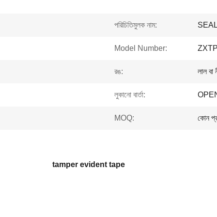
পরিচিতিমুলক নাম:
SEA
Model Number:
ZXTP
রঙ:
লাল বা 
লুকানো বার্তা:
OPE
MOQ:
কোন প্
tamper evident tape