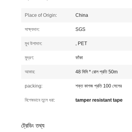
Place of Origin:
China
সাক্ষ্যদান:
SGS
মুখ উপাদান:
, PET
মুদ্রণ:
ফাঁকা
আকার:
48 মিমি * রোল প্রতি 50m
packing:
শক্ত কাগজ প্রতি 100 সেলের
বিশেষভাবে তুলে ধরা:
tamper resistant tape
ট্রেডিং তথ্য