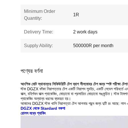
Minimum Order
1R
Quantity:
Delivery Time:
2 work days
Supply Ability:
500000R per month
পণ্যের বর্ণনা
আংশিক মোট স্থানান্তর সিকিউরিটি টেপ ব্যাগ সীলমোহর টেপ জন্য স্পষ্ট পরীক্ষা টেপা
স্টক DGZX ফাঁকা নিরাপত্তার টেপ একটি নিরাপদ স্যুইচ, একটি লেবেল পরিবর্তে এক
বাক্স, বহির্গমন বাক্স প্যাকেজিং, মোড়ানো বা প্রসারিত মোড়ানো সঙ্কুচিত।
স্টক টামপা
প্যাকেজিং অন্যান্য ধরনের ব্যবহৃত হয়।
আমাদের DGZX স্টক খালি নিরাপত্তা টেপ আপনার পছন্দ জন্য দুটি রং আছে: লাল
DGZX থেকে Stardard নকশা
রোলস মধ্যে প্যাকিং