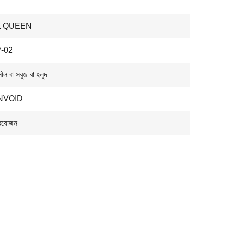
L QUEEN
-02
নীল বা সবুজ বা হলুদ
NVOID
রয়োজন