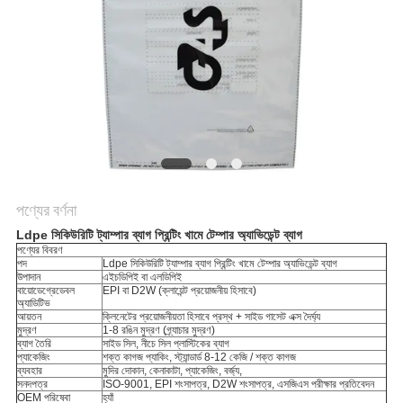
নীতি
পণ্যের বর্ণনা
Ldpe সিকিউরিটি ট্যাম্পার ব্যাগ প্রিন্টিং খামে টেম্পার অ্যাভিডেন্ট ব্যাগ
পণ্যের বিবরণ
পদ
Ldpe সিকিউরিটি ট্যাম্পার ব্যাগ প্রিন্টিং খামে টেম্পার অ্যাভিডেন্ট ব্যাগ
উপাদান
এইচডিপিই বা এলডিপিই
বায়োডেগ্রেডেবল
EPI বা D2W (ক্লায়েন্ট প্রয়োজনীয় হিসাবে)
অ্যাডিটিভ
আয়তন
ক্লিনেটের প্রয়োজনীয়তা হিসাবে প্রস্থ + সাইড গাসেট এক্স দৈর্ঘ্য
মুদ্রণ
1-8 রঙিন মুদ্রণ (গ্র্যাচার মুদ্রণ)
ব্যাগ তৈরি
সাইড সিল, নীচে সিল প্লাস্টিকের ব্যাগ
প্যাকেজিং
শক্ত কাগজ প্যাকিং, স্ট্যান্ডার্ড 8-12 কেজি / শক্ত কাগজ
ব্যবহার
মুদির দোকান, কেনাকাটা, প্যাকেজিং, বর্জ্য,
সনদপত্র
ISO-9001, EPI শংসাপত্র, D2W শংসাপত্র, এসজিএস পরীক্ষার প্রতিবেদন
OEM পরিষেবা
হ্যাঁ