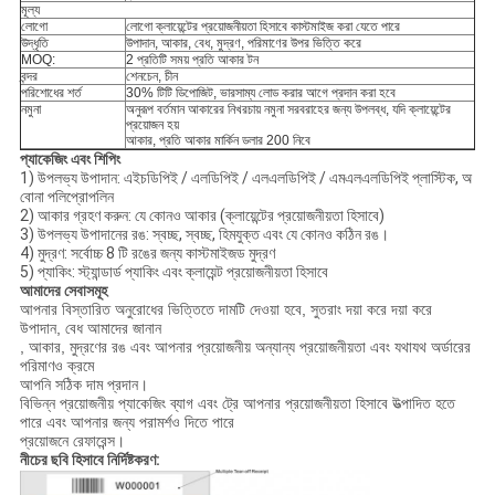
মূল্য
লোগো
লোগো ক্লায়েন্টের প্রয়োজনীয়তা হিসাবে কাস্টমাইজ করা যেতে পারে
উদ্ধৃতি
উপাদান, আকার, বেধ, মুদ্রণ, পরিমাণের উপর ভিত্তি করে
MOQ:
2 প্রতিটি সময় প্রতি আকার টন
বন্দর
শেনচেন, চীন
পরিশোধের শর্ত
30% টিটি ডিপোজিট, ভারসাম্য লোড করার আগে প্রদান করা হবে
নমুনা
অনুরূপ বর্তমান আকারের নিখরচায় নমুনা সরবরাহের জন্য উপলব্ধ, যদি ক্লায়েন্টের
প্রয়োজন হয়
আকার, প্রতি আকার মার্কিন ডলার 200 নিবে
প্যাকেজিং এবং শিপিং
1) উপলভ্য উপাদান: এইচডিপিই / এলডিপিই / এলএলডিপিই / এমএলএলডিপিই প্লাস্টিক, অ
বোনা পলিপ্রোপলিন
2) আকার গ্রহণ করুন: যে কোনও আকার (ক্লায়েন্টের প্রয়োজনীয়তা হিসাবে)
3) উপলভ্য উপাদানের রঙ: স্বচ্ছ, স্বচ্ছ, হিমযুক্ত এবং যে কোনও কঠিন রঙ।
4) মুদ্রণ: সর্বোচ্চ 8 টি রঙের জন্য কাস্টমাইজড মুদ্রণ
5) প্যাকিং: স্ট্যান্ডার্ড প্যাকিং এবং ক্লায়েন্ট প্রয়োজনীয়তা হিসাবে
আমাদের সেবাসমূহ
আপনার বিস্তারিত অনুরোধের ভিত্তিতে দামটি দেওয়া হবে, সুতরাং দয়া করে দয়া করে
উপাদান, বেধ আমাদের জানান
, আকার, মুদ্রণের রঙ এবং আপনার প্রয়োজনীয় অন্যান্য প্রয়োজনীয়তা এবং যথাযথ অর্ডারের
পরিমাণও ক্রমে
আপনি সঠিক দাম প্রদান।
বিভিন্ন প্রয়োজনীয় প্যাকেজিং ব্যাগ এবং ট্রে আপনার প্রয়োজনীয়তা হিসাবে উত্পাদিত হতে
পারে এবং আপনার জন্য পরামর্শও দিতে পারে
প্রয়োজনে রেফারেন্স।
নীচের ছবি হিসাবে নির্দিষ্টকরণ: