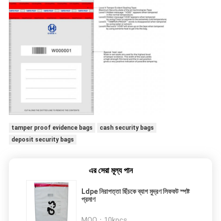
tamper proof evidence bags
cash security bags
deposit security bags
এর সেরা মূল্য পান
Ldpe নিরাপত্তা ছিঁচকে ব্যাগ মুদ্রণ লিফফট স্পষ্ট
প্রমাণ
MOQ：
10kpcs