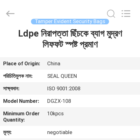
Zhongxiang
Packing
Material
Co.,
Limited.
Tamper Evident Security Bags
All
Rights
Ldpe নিরাপত্তা ছিঁচকে ব্যাগ মুদ্রণ
বাড়ি
Reserved.
লিফফট স্পষ্ট প্রমাণ
পণ্য
Place of Origin:
China
আমাদের
পরিচিতিমুলক নাম:
SEAL QUEEN
সম্পর্কে
সাক্ষ্যদান:
ISO 9001:2008
Model Number:
DGZX-108
কারখানা
Minimum Order
10kpcs
ভ্রমণ
Quantity:
মূল্য:
negotiable
মান