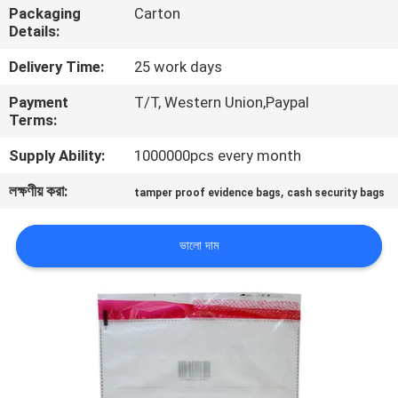
Packaging
Carton
নিয়ন্ত্রণ
Details:
Delivery Time:
25 work days
যোগাযোগ
Payment
T/T, Western Union,Paypal
করুন
Terms:
Supply Ability:
1000000pcs every month
উদ্ধৃতির
লক্ষণীয় করা:
,
জন্য
tamper proof evidence bags
cash security bags
আবেদন
ভালো দাম
সাইট
ম্যাপ
গোপনীয়তা