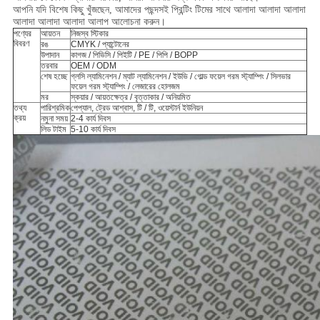
আপনি যদি বিশেষ কিছু খুঁজছেন, আমাদের পছন্দসই প্রিন্টিং টিমের সাথে আলাদা আলাদা আলাদা
আলাদা আলাদা আলাদা আলাপ আলোচনা করুন।
পণ্যের
আয়তন
নিজস্ব স্টিকার
বিবরণ
রঙ
CMYK / প্যান্টোনের
উপাদান
কাগজ / পিভিসি / পিইটি / PE / পিপি / BOPP
তরবার
OEM / ODM
শেষ হচ্ছে
গ্লসি ল্যামিনেশন / ম্যাট ল্যামিনেশন / ইউভি / গোল্ড ফয়েল গরম স্ট্যাম্পিং / সিলভার
ফয়েল গরম স্ট্যাম্পিং / লেজারের হোলজম
মর
স্কয়ার / আয়তক্ষেত্র / বৃত্তাকার / অনিয়মিত
তথ্য
পারিশ্রমিক
পেপ্যাল, ট্রেড আশ্বাস, টি / টি, ওয়েস্টার্ন ইউনিয়ন
ক্রয়
নমুনা সময়
2-4 কার্য দিবস
লিড টাইম
5-10 কার্য দিবস