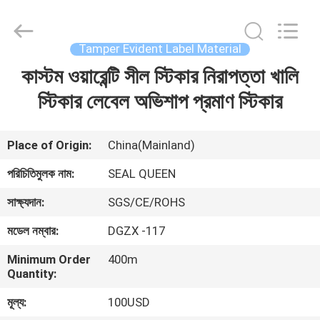
Zhongxiang
Packing
Material
Co.,
Limited.
Tamper Evident Label Material
All
Rights
কাস্টম ওয়ারেন্টি সীল স্টিকার নিরাপত্তা খালি
বাড়ি
Reserved.
স্টিকার লেবেল অভিশাপ প্রমাণ স্টিকার
পণ্য
Place of Origin:
China(Mainland)
আমাদের
পরিচিতিমুলক নাম:
SEAL QUEEN
সম্পর্কে
সাক্ষ্যদান:
SGS/CE/ROHS
মডেল নম্বার:
DGZX -117
কারখানা
Minimum Order
400m
ভ্রমণ
Quantity:
মূল্য:
100USD
মান