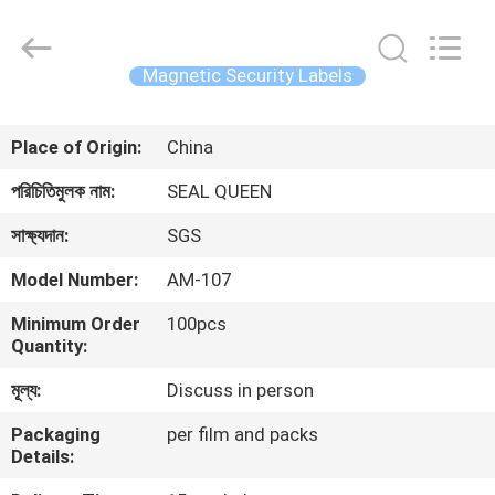
Zhongxiang
Packing
Material
Co.,
Limited.
Magnetic Security Labels
All
Rights
বাড়ি
Reserved.
Place of Origin:
China
পণ্য
পরিচিতিমুলক নাম:
SEAL QUEEN
সাক্ষ্যদান:
SGS
আমাদের
Model Number:
AM-107
সম্পর্কে
Minimum Order
100pcs
Quantity:
কারখানা
মূল্য:
Discuss in person
ভ্রমণ
Packaging
per film and packs
Details:
মান