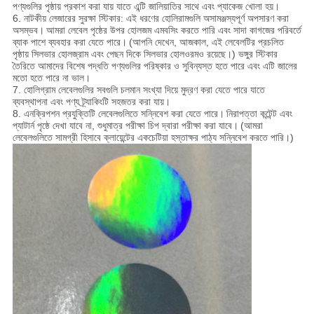
পণ্যগুলির পৃষ্ঠায় প্রকাশ করা যায় যাতে এন্টি জালিয়াতির সাথে এবং প্যাকেজ খোলা হয়।
6. নাটকীয় লেজারের সুরক্ষা স্টিকার: এই ধরণের হোলিরামগুলি অসামঞ্জস্যপূর্ণ অপসারণ করা
অসম্ভব।
আমরা লেবেল পৃষ্ঠের উপর হোলজম এমবসিং করতে পারি এবং সাদা কাগজের পরিবর্তে
ব্যাক পাশে ব্যবহার করা যেতে পারে।
(আপনি দেখেন, আজকাল, এই লেবেলটির প্রচলিত
পৃষ্ঠায় সিলভার হোলজ্রাম এবং পেছন দিকে সিলভার হোলওরমও রয়েছে।) ভঙ্গুর স্টিকার
তৈরিতে আমাদের বিশেষ পদ্ধতি পণ্যগুলির পরিষ্কার ও সুবিন্যস্ত হতে পারে এবং এটি জালের
মতো হতে পারে না ভাল।
7. হোলিগ্রাম লেবেলগুলির সবগুলি চলমান সংখ্যা দিয়ে মুদ্রণ করা যেতে পারে যাতে
ব্যবস্থাপনা এবং পণ্য ট্র্যাকিংটি সহজতর করা যায়।
8. এনক্রিপশন প্রযুক্তিটি লেবেলগুলিতে সন্নিবেশ করা যেতে পারে।
নিরাপত্তা কন্টেন্ট এবং
প্যাটার্ন পৃষ্ঠে দেখা যাবে না, শুধুমাত্র পরীক্ষা চিপ দ্বারা পরীক্ষা করা যাবে।
(আমরা
লেবেলগুলিতে সামগ্রী হিসাবে ক্লায়েন্টের একচেটিয়া হস্তাক্ষর পাঠ্য সন্নিবেশ করতে পারি।)