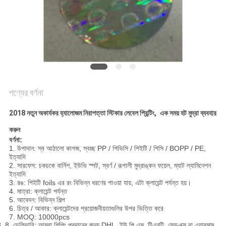
নীতি
পণ্যের বর্ণনা
2018 নতুন অকার্যকর হ্যালোজম নিরাপত্তা স্টিকার লেবেল প্রিন্টিং,
এক সময় হট মুদ্রা ব্যবহার
করুন
বর্ণনা:
1. উপাদান: স্ব আঠালো কাগজ, স্বচ্ছ PP / পিভিসি / পিইটি / পিসি / BOPP / PE,
ইত্যাদি
2. সারফেস: চকচকে বার্নিশ, ইউভি স্পট, স্বর্ণ / রূপালী মুদ্রাঙ্কন ফয়েল, ম্যাট ল্যামিনেশন
ইত্যাদি
3. রঙ: পিইটি foils এর রং বিভিন্ন ধরণের পাওয়া যায়, এটা ক্লায়েন্ট পর্যন্ত হয়।
4. মাত্রা: ক্লায়েন্ট পর্যন্ত
5. আবেদন: বিভিন্ন শিল্প
6. চিত্র / আকার: ক্লায়েন্টদের প্রয়োজনীয়তাগুলির উপর ভিত্তি করে
7. MOQ: 10000pcs
. 8. ডেলিভারি: আমরা শিপিং প্রদানের জন্য DHL, ইউ.পি.এস, টিএনটি, ফেডএক্স বা এয়ারমাম,