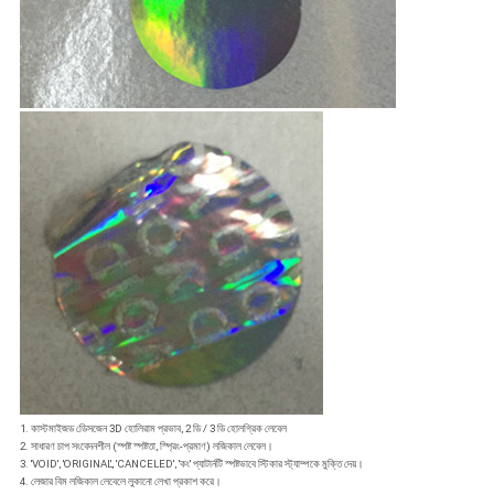
1. কাস্টমাইজড ডেিসজেন 3D হোলিরাম প্রভাব, 2 ডি / 3 ডি হোলগ্রিক লেবেল
2. সাধারণ চাপ সংবেদনশীল (স্পষ্ট স্পষ্টতা, স্প্রিং-প্রমাণ) লজিকাল লেবেল।
3. 'VOID', 'ORIGINAL', 'CANCELED', 'কং' প্যাটার্নটি স্পষ্টভাবে স্টিকার স্ট্যাম্পকে মুক্তি দেয়।
4. লেজার বিম লজিকাল লেবেলে লুকানো লেখা প্রকাশ করে।