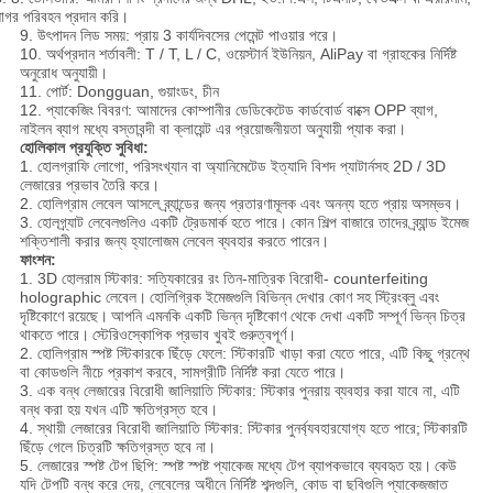
াগর পরিবহন প্রদান করি।
9. উৎপাদন লিড সময়: প্রায় 3 কার্যদিবসের পেমেন্ট পাওয়ার পরে।
10. অর্থপ্রদান শর্তাবলী: T / T, L / C, ওয়েস্টার্ন ইউনিয়ন, AliPay বা গ্রাহকের নির্দিষ্ট
অনুরোধ অনুযায়ী।
11. পোর্ট: Dongguan, গুয়াংডং, চীন
12. প্যাকেজিং বিবরণ: আমাদের কোম্পানীর ডেডিকেটেড কার্ডবোর্ড বাক্সে OPP ব্যাগ,
নাইলন ব্যাগ মধ্যে বস্তাবন্দী বা ক্লায়েন্ট এর প্রয়োজনীয়তা অনুযায়ী প্যাক করা।
হোলিকাল প্রযুক্তি সুবিধা:
1. হোলগ্রাফি লোগো, পরিসংখ্যান বা অ্যানিমেটেড ইত্যাদি বিশদ প্যাটার্নসহ 2D / 3D
লেজারের প্রভাব তৈরি করে।
2. হোলিগ্রাম লেবেল আসলে ব্র্যান্ডের জন্য প্রতারণামূলক এবং অনন্য হতে প্রায় অসম্ভব।
3. হোলগ্র্যাট লেবেলগুলিও একটি ট্রেডমার্ক হতে পারে।
কোন শিল্প বাজারে তাদের ব্র্যান্ড ইমেজ
শক্তিশালী করার জন্য হ্যালোজম লেবেল ব্যবহার করতে পারেন।
ফাংশন:
1. 3D হোলরাম স্টিকার: সত্যিকারের রং তিন-মাত্রিক বিরোধী- counterfeiting
holographic লেবেল।
হোলিগ্রিক ইমেজগুলি বিভিন্ন দেখার কোণ সহ স্ট্রিংব্লু এবং
দৃষ্টিকোণে রয়েছে।
আপনি এমনকি একটি ভিন্ন দৃষ্টিকোণ থেকে দেখা একটি সম্পূর্ণ ভিন্ন চিত্র
থাকতে পারে।
স্টেরিওস্কোপিক প্রভাব খুবই গুরুত্বপূর্ণ।
2. হোলিগ্রাম স্পষ্ট স্টিকারকে ছিঁড়ে ফেলে: স্টিকারটি খাড়া করা যেতে পারে, এটি কিছু গ্রন্থে
বা কোডগুলি নীচে প্রকাশ করবে, সামগ্রীটি নির্দিষ্ট করা যেতে পারে।
3. এক বন্ধ লেজারের বিরোধী জালিয়াতি স্টিকার: স্টিকার পুনরায় ব্যবহার করা যাবে না, এটি
বন্ধ করা হয় যখন এটি ক্ষতিগ্রস্ত হবে।
4. স্থায়ী লেজারের বিরোধী জালিয়াতি স্টিকার: স্টিকার পুনর্ব্যবহারযোগ্য হতে পারে;
স্টিকারটি
ছিঁড়ে গেলে চিত্রটি ক্ষতিগ্রস্ত হবে না।
5. লেজারের স্পষ্ট টেপ ছিপি: স্পষ্ট স্পষ্ট প্যাকেজ মধ্যে টেপ ব্যাপকভাবে ব্যবহৃত হয়।
কেউ
যদি টেপটি বন্ধ করে দেয়, লেবেলের অধীনে নির্দিষ্ট শব্দগুলি, কোড বা ছবিগুলি প্যাকেজজাত