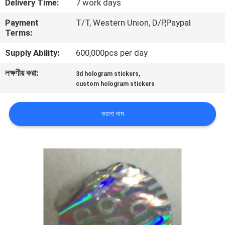
Delivery Time:
7 work days
নিয়ন্ত্রণ
Payment
T/T, Western Union, D/P,Paypal
Terms:
যোগাযোগ
Supply Ability:
600,000pcs per day
করুন
লক্ষণীয় করা:
,
3d hologram stickers
custom hologram stickers
উদ্ধৃতির
জন্য
ভালো দাম
আবেদন
সাইট
ম্যাপ
গোপনীয়তা