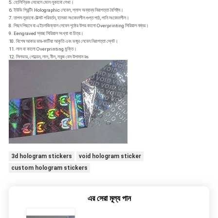
5. হোলিগ্রিক লেবেলে মোল লুকানো লেখা।
6. ইউভি প্রিন্টিং Holographic লেবেল, প্লাস অন্যান্য নিরাপত্তা বৈশিষ্ট্য।
7. তাপস লুকানো টেক্সট পরিবর্তন, হালকা সংবেদনশীল গুপ্ত পাঠ, পানি সংবেদনশীল।
8. পিছন পিছনে বা এইচলজিক্যাল লেবেল পৃষ্ঠের উপর কালো Overprinting সিরিয়াল নম্বর।
9. Eengraved স্বচ্ছ সিরিয়াল সংখ্যা বা চিত্র।
10. বিশেষ আকার ডায়-কাটিয়া আকৃতি এবং ভঙ্গুর লেবেল নিরাপত্তা স্লেট।
11. লাল বা কালো Overprinting মুক্তি।
12. সিলভার, গোল্ডেন, লাল, নীল, সবুজ বেস উপাদান রঙ
3d hologram stickers
void hologram sticker
custom hologram stickers
এর সেরা মূল্য পান