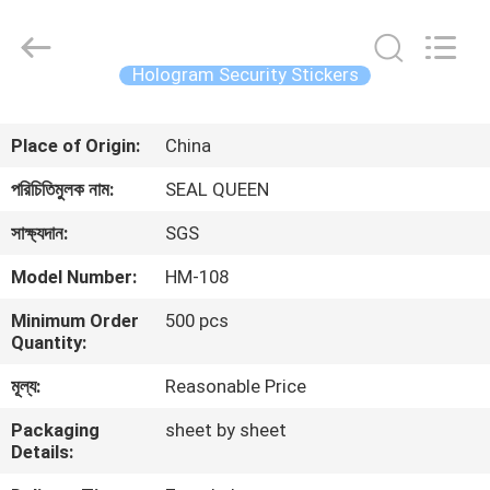
Zhongxiang
Packing
Material
Co.,
Limited.
Hologram Security Stickers
All
Rights
বাড়ি
Reserved.
Place of Origin:
China
পণ্য
পরিচিতিমুলক নাম:
SEAL QUEEN
সাক্ষ্যদান:
SGS
আমাদের
Model Number:
HM-108
সম্পর্কে
Minimum Order
500 pcs
Quantity:
কারখানা
মূল্য:
Reasonable Price
ভ্রমণ
Packaging
sheet by sheet
Details:
মান