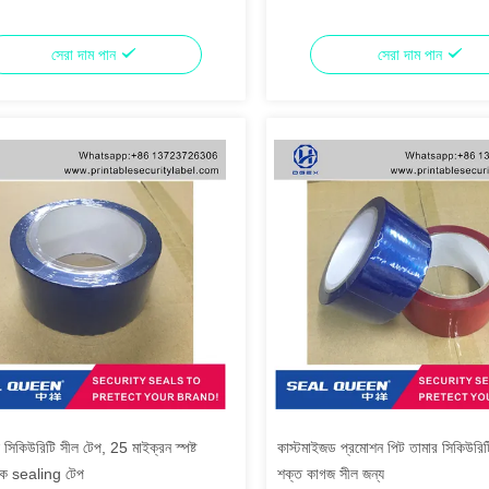
সেরা দাম পান
সেরা দাম পান
 সিকিউরিটি সীল টেপ, 25 মাইক্রন স্পষ্ট
কাস্টমাইজড প্রমোশন পিট তামার সিকিউরিট
েপক sealing টেপ
শক্ত কাগজ সীল জন্য