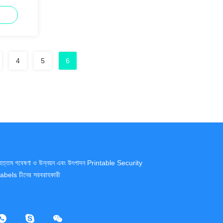
4
5
6
ৃহত্তম গবেষণা ও উন্নয়ন এবং উৎপাদন Printable Security
abels চীনের সরবরাহকারী