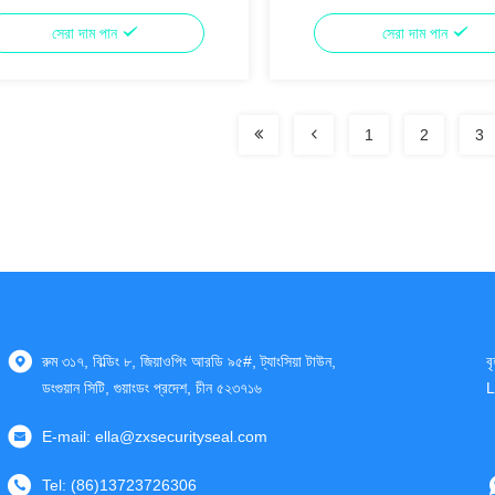
সেরা দাম পান
সেরা দাম পান
1
2
3
রুম ৩১৭, বিল্ডিং ৮, জিয়াওপিং আরডি ৯৫#, ট্যাংসিয়া টাউন,
ব
ডংগুয়ান সিটি, গুয়াংডং প্রদেশ, চীন ৫২৩৭১৬
L
E-mail:
ella@zxsecurityseal.com
Tel:
(86)13723726306