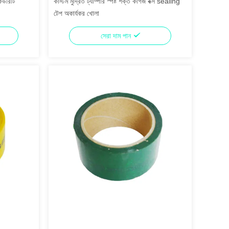
কিউরিটি
কাস্টম মুদ্রিত ট্যাম্পার স্পষ্ট শক্ত কাগজ বক্স sealing
টেপ অকার্যকর খোলা
সেরা দাম পান