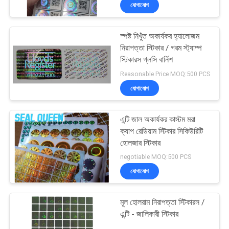
যোগাযোগ
নিয়ন্ত্রণ
স্পষ্ট নিখুঁত অকার্যকর হ্যালোজম
যোগাযোগ
60
নিরাপত্তা স্টিকার / গরম স্ট্যাম্প
করুন
স্টিকারস গ্লসি বার্নিশ
Tamper Evident
Reasonable Price MOQ:500 PCS
Security Labels
যোগাযোগ
উদ্ধৃতির
জন্য
এন্টি জাল অকার্যকর কাস্টম মরা
আবেদন
ক্যাপ রেডিয়াম স্টিকার সিকিউরিটি
হোলজার স্টিকার
125
negotiable MOQ:500 PCS
সাইট
Tamper Evident
যোগাযোগ
ম্যাপ
Security Bags
মূল হোলরাম নিরাপত্তা স্টিকারস /
গোপনীয়তা
এন্টি - জালিকারী স্টিকার