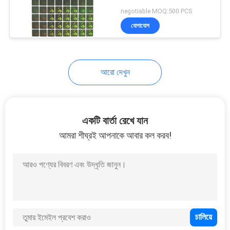
নীতি
negotiable MOQ:500 PCS
যোগাযোগ
68
Security Seal Tape
আরো দেখুন
একটি বার্তা রেখে যান
আমরা শীঘ্রই আপনাকে আবার কল করব!
24
Self Adhesive
Security Labels