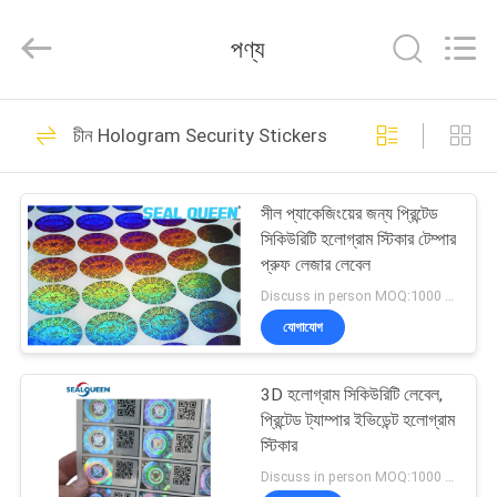
Zhongxiang
Packing
Material
পণ্য
Co.,
Limited.
All
Rights
বাড়ি
Reserved.
68
চীন Hologram Security Stickers
Printable Security
পণ্য
Labels
সীল প্যাকেজিংয়ের জন্য প্রিন্টেড
সিকিউরিটি হলোগ্রাম স্টিকার টেম্পার
আমাদের
প্রুফ লেজার লেবেল
সম্পর্কে
Discuss in person MOQ:1000 পিসি
যোগাযোগ
28
কারখানা
Non Residue
3D হলোগ্রাম সিকিউরিটি লেবেল,
ভ্রমণ
প্রিন্টেড ট্যাম্পার ইভিডেন্ট হলোগ্রাম
Security Labels
স্টিকার
মান
Discuss in person MOQ:1000 পিসি