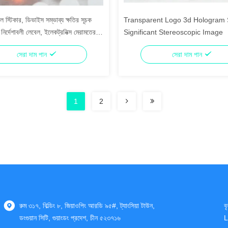
 স্টিকার, ডিভাইস সম্ভাব্য ক্ষতির সূচক
Transparent Logo 3d Hologram 
লি নির্দেশাবলী লেবেল, ইলেকট্রনিক্স মেরামতের
Significant Stereoscopic Image
্সর লেবেল
সেরা দাম পান
সেরা দাম পান
1
2
রুম ৩১৭, বিল্ডিং ৮, জিয়াওপিং আরডি ৯৫#, ট্যাংসিয়া টাউন,
ব
ডংগুয়ান সিটি, গুয়াংডং প্রদেশ, চীন ৫২৩৭১৬
L