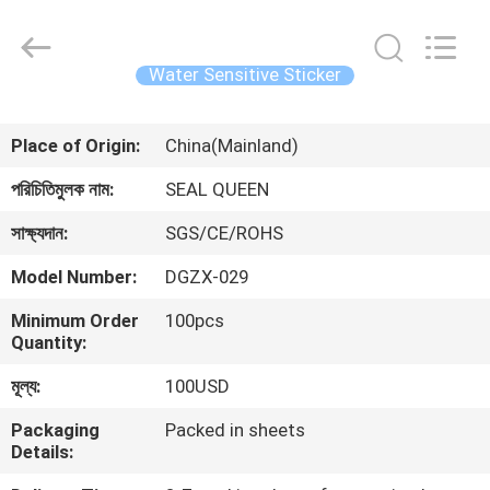
Zhongxiang
Packing
Material
Co.,
Limited.
Water Sensitive Sticker
All
Rights
বাড়ি
Reserved.
Place of Origin:
China(Mainland)
পণ্য
পরিচিতিমুলক নাম:
SEAL QUEEN
সাক্ষ্যদান:
SGS/CE/ROHS
আমাদের
Model Number:
DGZX-029
সম্পর্কে
Minimum Order
100pcs
Quantity:
কারখানা
মূল্য:
100USD
ভ্রমণ
Packaging
Packed in sheets
Details:
মান