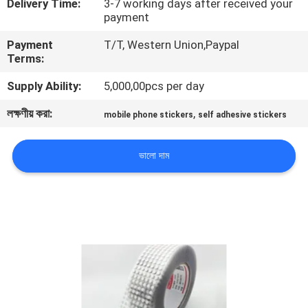
Delivery Time:
3-7 working days after received your
নিয়ন্ত্রণ
payment
Payment
T/T, Western Union,Paypal
যোগাযোগ
Terms:
করুন
Supply Ability:
5,000,00pcs per day
লক্ষণীয় করা:
,
mobile phone stickers
self adhesive stickers
উদ্ধৃতির
জন্য
ভালো দাম
আবেদন
সাইট
ম্যাপ
গোপনীয়তা