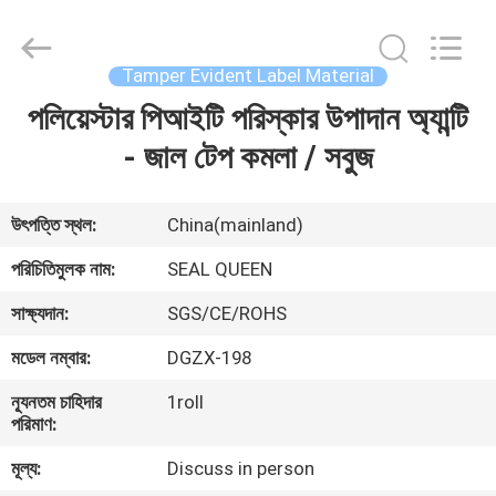
Zhongxiang
Packing
Material
Co.,
Limited.
Tamper Evident Label Material
All
Rights
পলিয়েস্টার পিআইটি পরিস্কার উপাদান অ্যান্টি
বাড়ি
Reserved.
- জাল টেপ কমলা / সবুজ
পণ্য
উৎপত্তি স্থল:
China(mainland)
আমাদের
পরিচিতিমুলক নাম:
SEAL QUEEN
সম্পর্কে
সাক্ষ্যদান:
SGS/CE/ROHS
মডেল নম্বার:
DGZX-198
কারখানা
ন্যূনতম চাহিদার
1roll
ভ্রমণ
পরিমাণ:
মূল্য:
Discuss in person
মান