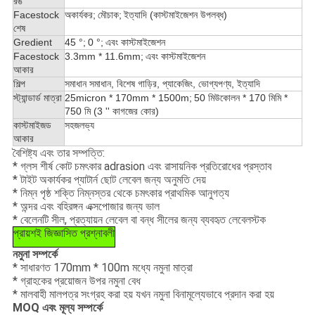
রঙ
Facestock
অকার্যকর;
মৌচাক;
ইত্যাদি (কাস্টমাইজেশন উপলব্ধ)
শেষ
Gredient
45 °;
0 °;
এবং কাস্টমাইজেশন
Facestock
3.3mm * 11.6mm;
এবং কাস্টমাইজেশন
আকার
শিল্প
সমাধান সমাধান, বিশেষ গাড়ির, প্যাকেজিং, ভোগ্যপণ্য, ইত্যাদি
স্ট্যান্ডার্ড মাত্রা
25micron * 170mm * 1500m;
50 মিউকোলন * 170 মিমি *
750 মি (3 '' কাগজের কোর)
কাস্টমাইজড
সহজলভ্য
আকার
বৈশিষ্ট্য এবং তার সম্পত্তি:
* গ্লস শীর্ষ কোট চমৎকার adrasion এবং রাসায়নিক প্রতিরোধের প্রস্তাব
* টাইট অকার্যকর প্যাটার্ন ছোট লেবেল জন্য অনুমতি দেয়
* নিম্ন পৃষ্ঠ শক্তি নিম্নস্তর থেকে চমৎকার প্রাথমিক আনুগত্য
* অন্দর এবং বহিরঙ্গন এক্সপোজার জন্য ভাল
* বেলেনটি সীল, প্রত্যায়ন লেবেল বা বন্ধ সীলের জন্য ব্যবহৃত লেবেলস্টক
প্রায়শই জিজ্ঞাসিত প্রশ্নাবলী
নমুনা সম্পর্কে
* সাধারণত 170mm * 100m মধ্যে নমুনা মাত্রা
* গ্রাহকের প্রয়োজন উপর নমুনা বেধ
* মালবাহী মালপত্র সংগ্রহ করা হয় যখন নমুনা বিনামূল্যেভাবে প্রদান করা হয়
MOQ এবং মূল্য সম্পর্কে