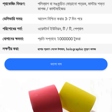
প্যাকেজিং বিবরণ:
পলিব্যাগ বা সঙ্কুচিত মোড়ানো পত্রক, মাস্টার শক্ত
নিয়ন্ত্রণ
কাগজ / কাস্টমাইজড
ডেলিভারি সময়:
আদেশ নিশ্চিত করার 3-7 দিন পরে
যোগাযোগ
পরিশোধের শর্ত:
ওয়েস্টার্ন ইউনিয়ন, টি / টি, পেপ্যাল
করুন
যোগানের ক্ষমতা:
প্রতি সপ্তাহে 1000000 টুকরা
উদ্ধৃতির
লক্ষণীয় করা:
,
ছাপার প্রমাণ লেবেল উপাদান
holographic মুদ্রণ কাগজ
জন্য
আবেদন
ভালো দাম
সাইট
ম্যাপ
গোপনীয়তা