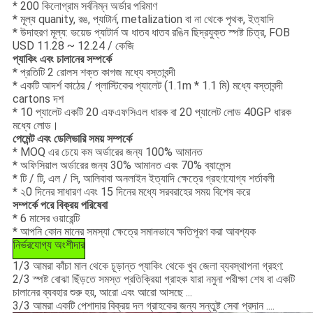
* 200 কিলোগ্রাম সর্বনিম্ন অর্ডার পরিমাণ
* মূল্য quanity, রঙ, প্যাটার্ন, metalization বা না থেকে পৃথক, ইত্যাদি
* উদাহরণ মূল্য: ভয়েড প্যাটার্ন অ ধাতব ধাতব রঙিন ছিদ্রযুক্ত স্পষ্ট চিত্র, FOB
USD 11.28 ~ 12.24 / কেজি
প্যাকিং এবং চালানের সম্পর্কে
* প্রতিটি 2 রোলস শক্ত কাগজ মধ্যে বস্তাবন্দী
* একটি আদর্শ কাঠের / প্লাস্টিকের প্যালেট (1.1m * 1.1 মি) মধ্যে বস্তাবন্দী
cartons দশ
* 10 প্যালেট একটি 20 এফএফসিএল ধারক বা 20 প্যালেট লোড 40GP ধারক
মধ্যে লোড।
পেমেন্ট এবং ডেলিভারি সময় সম্পর্কে
* MOQ এর চেয়ে কম অর্ডারের জন্য 100% আমানত
* অফিসিয়াল অর্ডারের জন্য 30% আমানত এবং 70% ব্যালেন্স
* টি / টি, এল / সি, আলিবাবা অনলাইন ইত্যাদি ক্ষেত্রে গ্রহণযোগ্য শর্তাবলী
* ২0 দিনের সাধারণ এবং 15
দিনের
মধ্যে সরবরাহের সময়
বিশেষ করে
সম্পর্কে পরে বিক্রয় পরিষেবা
* 6 মাসের ওয়ারেন্টি
* আপনি কোন মানের সমস্যা ক্ষেত্রে সমানভাবে ক্ষতিপূরণ করা আবশ্যক
নির্ভরযোগ্য অংশীদার
1/3 আমরা কাঁচা মাল থেকে চূড়ান্ত প্যাকিং থেকে খুব জেলা ব্যবস্থাপনা গ্রহণ:
2/3 স্পষ্ট বোঝা ছিঁড়তে সমস্ত প্রতিক্রিয়া গ্রাহক যারা নমুনা পরীক্ষা শেষ বা একটি
চালানের ব্যবহার শুরু হয়, আরো এবং আরো আসছে ...
3/3 আমরা একটি পেশাদার বিক্রয় দল গ্রাহকের জন্য সন্তুষ্ট সেবা প্রদান ....