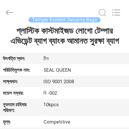
Zhongxiang
Packing
Material
Co.,
Limited.
Tamper Evident Security Bags
All
Rights
প্লাস্টিক কাস্টমাইজড লোগো টেম্পার
বাড়ি
Reserved.
এভিডেন্ট ব্যাগ ব্যাংক আমানত সুরক্ষা ব্যাগ
পণ্য
উৎপত্তি স্থল:
চীন
আমাদের
পরিচিতিমুলক নাম:
SEAL QUEEN
সম্পর্কে
সাক্ষ্যদান:
ISO 9001:2008
মডেল নম্বার:
বি -002
কারখানা
ন্যূনতম চাহিদার
10kpcs
ভ্রমণ
পরিমাণ:
মূল্য:
Competitive
মান