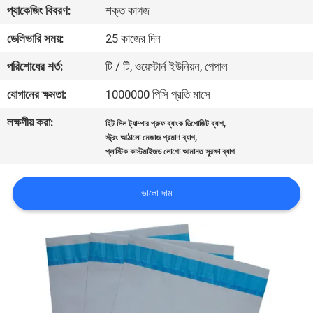
প্যাকেজিং বিবরণ:
শক্ত কাগজ
নিয়ন্ত্রণ
ডেলিভারি সময়:
25 কাজের দিন
যোগাযোগ
পরিশোধের শর্ত:
টি / টি, ওয়েস্টার্ন ইউনিয়ন, পেপাল
করুন
যোগানের ক্ষমতা:
1000000 পিসি প্রতি মাসে
লক্ষণীয় করা:
,
হিট সিল ট্যাম্পার প্রুফ ব্যাংক ডিপোজিট ব্যাগ
উদ্ধৃতির
,
স্ট্রং আঠালো মেজাজ প্রমাণ ব্যাগ
জন্য
প্লাস্টিক কাস্টমাইজড লোগো আমানত সুরক্ষা ব্যাগ
আবেদন
ভালো দাম
সাইট
ম্যাপ
গোপনীয়তা