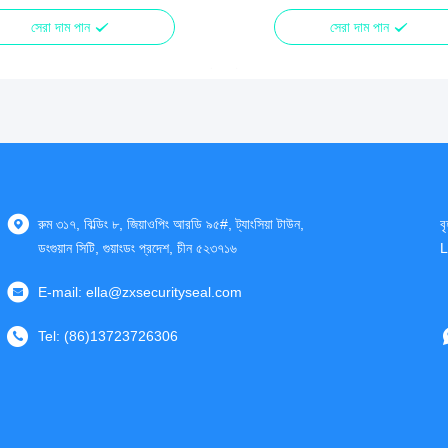
সেরা দাম পান
সেরা দাম পান
রুম ৩১৭, বিল্ডিং ৮, জিয়াওপিং আরডি ৯৫#, ট্যাংসিয়া টাউন,
ব
ডংগুয়ান সিটি, গুয়াংডং প্রদেশ, চীন ৫২৩৭১৬
L
E-mail:
ella@zxsecurityseal.com
Tel:
(86)13723726306