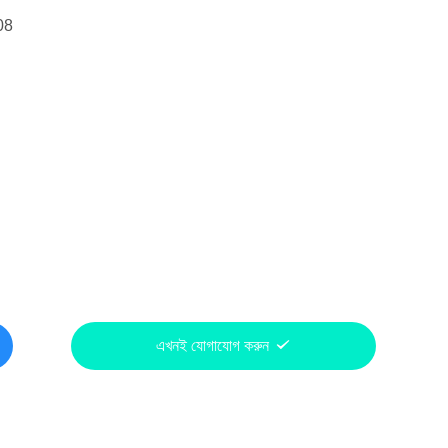
08
এখনই যোগাযোগ করুন