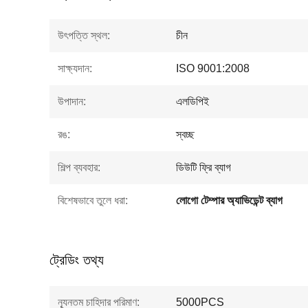
উৎপত্তি স্থল:
চীন
সাক্ষ্যদান:
ISO 9001:2008
উপাদান:
এলডিপিই
রঙ:
স্বচ্ছ
শিল্প ব্যবহার:
ডিউটি ​​ফ্রি ব্যাগ
বিশেষভাবে তুলে ধরা:
লোগো টেম্পার অ্যাভিডেন্ট ব্যাগ
ট্রেডিং তথ্য
ন্যূনতম চাহিদার পরিমাণ:
5000PCS