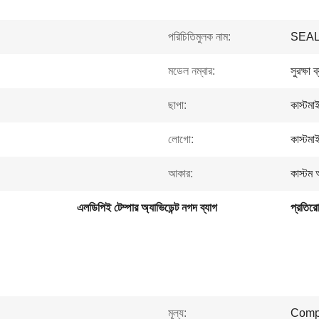
পরিচিতিমুলক নাম:
SEA
মডেল নম্বার:
সুরক্ষা
ছাপা:
কাস্টমা
লোগো:
কাস্টম
আকার:
কাস্টম 
এলডিপিই টেম্পার অ্যাভিডেন্ট নগদ ব্যাগ
প্রতিরো
মূল্য:
Compe