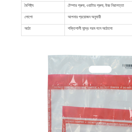
বৈশিষ্ট্য
টেম্পার প্রুফ, ওয়াটার প্রুফ, উচ্চ নিরাপত্তা
লোগো
আপনার প্রয়োজন অনুযায়ী
আঠা
শক্তিশালী সান্দ্র গরম গলে আঠালো