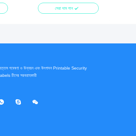
সেরা দাম পান
ৃহত্তম গবেষণা ও উন্নয়ন এবং উৎপাদন Printable Security
abels চীনের সরবরাহকারী