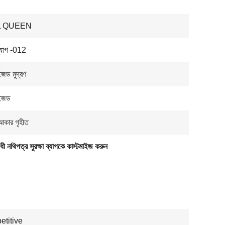
L QUEEN
 ব্যাগ -012
ইজড মুদ্রণ
াইজড
আকার গৃহীত
ধী নথিপত্র সুরক্ষা ব্যাগকে কাস্টমাইজ করুন
titive