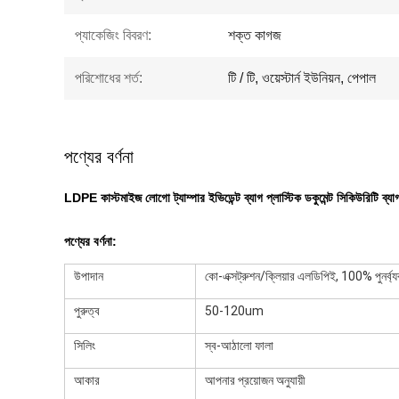
প্যাকেজিং বিবরণ:
শক্ত কাগজ
পরিশোধের শর্ত:
টি / টি, ওয়েস্টার্ন ইউনিয়ন, পেপাল
পণ্যের বর্ণনা
LDPE কাস্টমাইজ লোগো ট্যাম্পার ইভিডেন্ট ব্যাগ প্লাস্টিক ডকুমেন্ট সিকিউরিটি ব্যা
পণ্যের বর্ণনা:
উপাদান
কো-এক্সট্রুশন/ক্লিয়ার এলডিপিই, 100% পুনর্ব
পুরুত্ব
50-120um
সিলিং
স্ব-আঠালো ফালা
আকার
আপনার প্রয়োজন অনুযায়ী