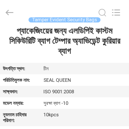
Zhongxiang
Packing
Material
Co.,
Limited.
Tamper Evident Security Bags
All
Rights
প্যাকেজিংয়ের জন্য এলডিপিই কাস্টম
বাড়ি
Reserved.
সিকিউরিটি ব্যাগ টেম্পার অ্যাভিডেন্ট কুরিয়ার
পণ্য
ব্যাগ
আমাদের
উৎপত্তি স্থল:
চীন
সম্পর্কে
পরিচিতিমুলক নাম:
SEAL QUEEN
সাক্ষ্যদান:
ISO 9001:2008
কারখানা
মডেল নম্বার:
সুরক্ষা ব্যাগ -10
ভ্রমণ
ন্যূনতম চাহিদার
10kpcs
পরিমাণ:
মান