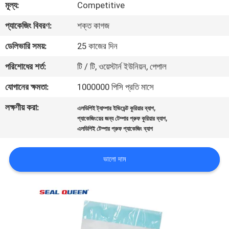
মূল্য:
Competitive
নিয়ন্ত্রণ
প্যাকেজিং বিবরণ:
শক্ত কাগজ
যোগাযোগ
ডেলিভারি সময়:
25 কাজের দিন
করুন
পরিশোধের শর্ত:
টি / টি, ওয়েস্টার্ন ইউনিয়ন, পেপাল
যোগানের ক্ষমতা:
1000000 পিসি প্রতি মাসে
উদ্ধৃতির
লক্ষণীয় করা:
,
এলডিপিই ট্যাম্পার ইভিডেন্ট কুরিয়ার ব্যাগ
জন্য
,
প্যাকেজিংয়ের জন্য টেম্পার প্রুফ কুরিয়ার ব্যাগ
আবেদন
এলডিপিই টেম্পার প্রুফ প্যাকেজিং ব্যাগ
ভালো দাম
সাইট
ম্যাপ
গোপনীয়তা