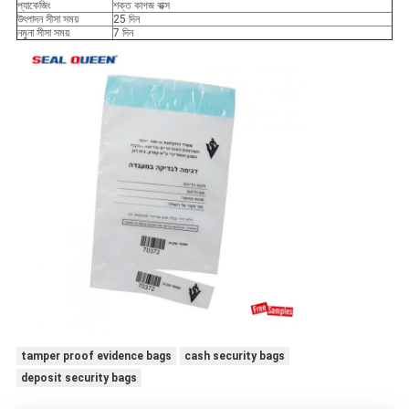
প্যাকেজিং
শক্ত কাগজ বাক্স
উৎপাদন সীসা সময়
25 দিন
নমুনা সীসা সময়
7 দিন
tamper proof evidence bags
cash security bags
deposit security bags