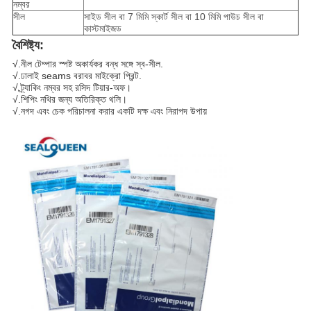
নম্বর
সীল
সাইড সীল বা 7 মিমি স্কার্ট সীল বা 10 মিমি পাউচ সীল বা
কাস্টমাইজড
বৈশিষ্ট্য:
√.নীল টেম্পার স্পষ্ট অকার্যকর বন্ধ সঙ্গে স্ব-সীল.
√.ঢালাই seams বরাবর মাইক্রো প্রিন্ট.
√.ট্র্যাকিং নম্বর সহ রসিদ টিয়ার-অফ।
√.শিপিং নথির জন্য অতিরিক্ত থলি।
√.নগদ এবং চেক পরিচালনা করার একটি দক্ষ এবং নিরাপদ উপায়