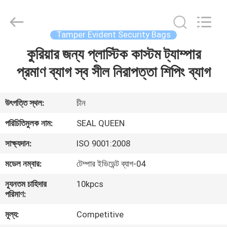
Zhongxiang
Packing
Material
Co.,
Limited.
Tamper Evident Security Bags
All
Rights
কুরিয়ার জন্য প্লাস্টিক কাস্টম ট্যাম্পার
বাড়ি
Reserved.
প্রমাণ ব্যাগ স্ব সীল নিরাপত্তা শিপিং ব্যাগ
পণ্য
উৎপত্তি স্থল:
চীন
আমাদের
পরিচিতিমুলক নাম:
SEAL QUEEN
সম্পর্কে
সাক্ষ্যদান:
ISO 9001:2008
মডেল নম্বার:
টেম্পার ইভিডেন্ট ব্যাগ-04
কারখানা
ন্যূনতম চাহিদার
10kpcs
ভ্রমণ
পরিমাণ:
মূল্য:
Competitive
মান