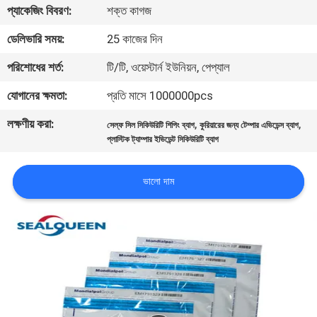
প্যাকেজিং বিবরণ:
শক্ত কাগজ
নিয়ন্ত্রণ
ডেলিভারি সময়:
25 কাজের দিন
যোগাযোগ
পরিশোধের শর্ত:
টি/টি, ওয়েস্টার্ন ইউনিয়ন, পেপ্যাল
করুন
যোগানের ক্ষমতা:
প্রতি মাসে 1000000pcs
লক্ষণীয় করা:
,
,
সেল্ফ সিল সিকিউরিটি শিপিং ব্যাগ
কুরিয়ারের জন্য টেম্পার এভিডেন্স ব্যাগ
উদ্ধৃতির
প্লাস্টিক ট্যাম্পার ইভিডেন্ট সিকিউরিটি ব্যাগ
জন্য
আবেদন
ভালো দাম
সাইট
ম্যাপ
গোপনীয়তা