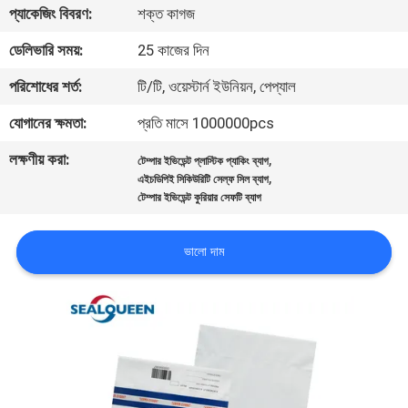
প্যাকেজিং বিবরণ:
শক্ত কাগজ
নিয়ন্ত্রণ
ডেলিভারি সময়:
25 কাজের দিন
যোগাযোগ
পরিশোধের শর্ত:
টি/টি, ওয়েস্টার্ন ইউনিয়ন, পেপ্যাল
করুন
যোগানের ক্ষমতা:
প্রতি মাসে 1000000pcs
লক্ষণীয় করা:
,
টেম্পার ইভিডেন্ট প্লাস্টিক প্যাকিং ব্যাগ
উদ্ধৃতির
,
এইচডিপিই সিকিউরিটি সেল্ফ সিল ব্যাগ
জন্য
টেম্পার ইভিডেন্ট কুরিয়ার সেফটি ব্যাগ
আবেদন
ভালো দাম
সাইট
ম্যাপ
গোপনীয়তা