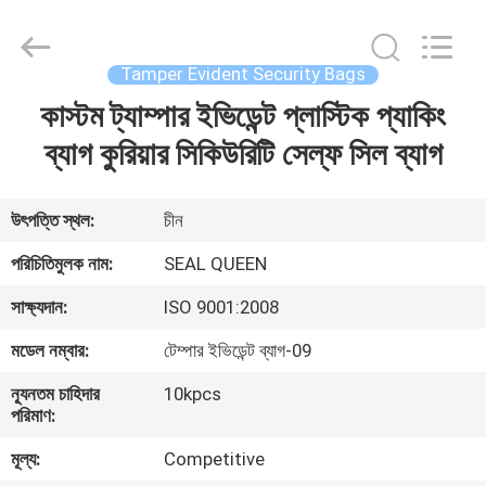
Zhongxiang
Packing
Material
Co.,
Limited.
Tamper Evident Security Bags
All
Rights
কাস্টম ট্যাম্পার ইভিডেন্ট প্লাস্টিক প্যাকিং
বাড়ি
Reserved.
ব্যাগ কুরিয়ার সিকিউরিটি সেল্ফ সিল ব্যাগ
পণ্য
উৎপত্তি স্থল:
চীন
আমাদের
পরিচিতিমুলক নাম:
SEAL QUEEN
সম্পর্কে
সাক্ষ্যদান:
ISO 9001:2008
মডেল নম্বার:
টেম্পার ইভিডেন্ট ব্যাগ-09
কারখানা
ন্যূনতম চাহিদার
10kpcs
ভ্রমণ
পরিমাণ:
মূল্য:
Competitive
মান