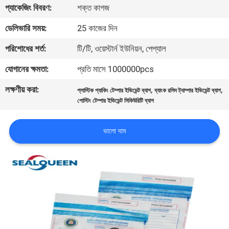
প্যাকেজিং বিবরণ:
শক্ত কাগজ
নিয়ন্ত্রণ
ডেলিভারি সময়:
25 কাজের দিন
যোগাযোগ
পরিশোধের শর্ত:
টি/টি, ওয়েস্টার্ন ইউনিয়ন, পেপ্যাল
করুন
যোগানের ক্ষমতা:
প্রতি মাসে 1000000pcs
লক্ষণীয় করা:
,
,
প্লাস্টিক প্যাকিং টেম্পার ইভিডেন্ট ব্যাগ
ব্যাংক রসিদ ট্যাম্পার ইভিডেন্ট ব্যাগ
উদ্ধৃতির
পোস্টিং টেম্পার ইভিডেন্ট সিকিউরিটি ব্যাগ
জন্য
আবেদন
ভালো দাম
সাইট
ম্যাপ
গোপনীয়তা