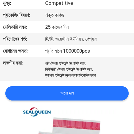
মূল্য:
Competitive
নিয়ন্ত্রণ
প্যাকেজিং বিবরণ:
শক্ত কাগজ
যোগাযোগ
ডেলিভারি সময়:
25 কাজের দিন
করুন
পরিশোধের শর্ত:
টি/টি, ওয়েস্টার্ন ইউনিয়ন, পেপ্যাল
যোগানের ক্ষমতা:
প্রতি মাসে 1000000pcs
উদ্ধৃতির
লক্ষণীয় করা:
,
পলি টেম্পার ইভিডেন্ট ডিপোজিট ব্যাগ
জন্য
,
সিকিউরিটি টেম্পার ইভিডেন্ট ডিপোজিট ব্যাগ
আবেদন
ট্যাম্পার ইভিডেন্ট ব্যাংক ক্যাশ ডিপোজিট ব্যাগ
ভালো দাম
সাইট
ম্যাপ
গোপনীয়তা