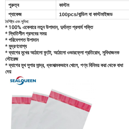
পুরুত্ব
কাস্টম
প্যাকেজ
100pcs/বান্ডিল বা কাস্টমাইজড
বৈশিষ্ট্য এবং সুবিধা:
* 100% একেবারে নতুন উপাদান, দুর্দান্ত প্রসার্য শক্তি
* স্থিতিশীল প্রসবের সময়
* পরিবেশগত উপাদান
* মুদ্রণযোগ্য
* ব্যাগের মুখের আঠালো ফুটো, আঠালো ওভারফ্লো প্রতিরোধ, সুবিধাজনক
স্টোরেজ
* ব্যাগের মুখ সুপার সান্দ্র, ধ্বংসাত্মকভাবে খোলে, পণ্য বিনিময় করা থেকে বাধা
দেয়