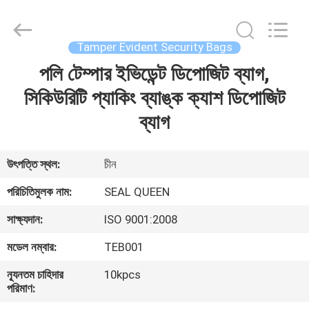
Zhongxiang
Packing
Material
Co.,
Limited.
Tamper Evident Security Bags
All
Rights
পলি টেম্পার ইভিডেন্ট ডিপোজিট ব্যাগ,
বাড়ি
Reserved.
সিকিউরিটি প্যাকিং ব্যাঙ্ক ক্যাশ ডিপোজিট
পণ্য
ব্যাগ
আমাদের
উৎপত্তি স্থল:
চীন
সম্পর্কে
পরিচিতিমুলক নাম:
SEAL QUEEN
সাক্ষ্যদান:
ISO 9001:2008
কারখানা
মডেল নম্বার:
TEB001
ভ্রমণ
ন্যূনতম চাহিদার
10kpcs
পরিমাণ:
মান