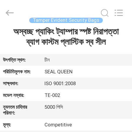
Zhongxiang
Packing
Material
Co.,
Limited.
Tamper Evident Security Bags
All
Rights
অস্বচ্ছ প্যাকিং ট্যাম্পার স্পষ্ট নিরাপত্তা
বাড়ি
Reserved.
ব্যাগ কাস্টম প্লাস্টিক স্ব সীল
পণ্য
উৎপত্তি স্থল:
চীন
আমাদের
পরিচিতিমুলক নাম:
SEAL QUEEN
সম্পর্কে
সাক্ষ্যদান:
ISO 9001:2008
মডেল নম্বার:
TE-002
কারখানা
ন্যূনতম চাহিদার
5000 পিসি
ভ্রমণ
পরিমাণ:
মূল্য:
Competitive
মান