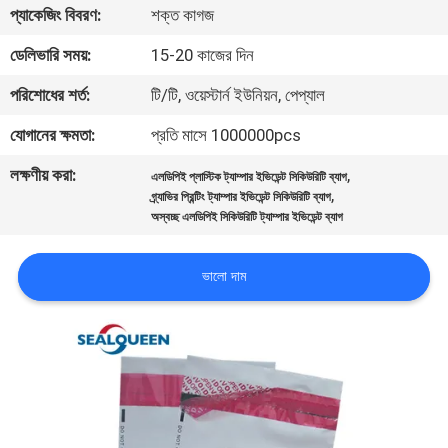
প্যাকেজিং বিবরণ:
শক্ত কাগজ
নিয়ন্ত্রণ
ডেলিভারি সময়:
15-20 কাজের দিন
যোগাযোগ
পরিশোধের শর্ত:
টি/টি, ওয়েস্টার্ন ইউনিয়ন, পেপ্যাল
করুন
যোগানের ক্ষমতা:
প্রতি মাসে 1000000pcs
লক্ষণীয় করা:
,
এলডিপিই প্লাস্টিক ট্যাম্পার ইভিডেন্ট সিকিউরিটি ব্যাগ
উদ্ধৃতির
,
গ্র্যাভির প্রিন্টিং ট্যাম্পার ইভিডেন্ট সিকিউরিটি ব্যাগ
জন্য
অস্বচ্ছ এলডিপিই সিকিউরিটি ট্যাম্পার ইভিডেন্ট ব্যাগ
আবেদন
ভালো দাম
সাইট
ম্যাপ
গোপনীয়তা