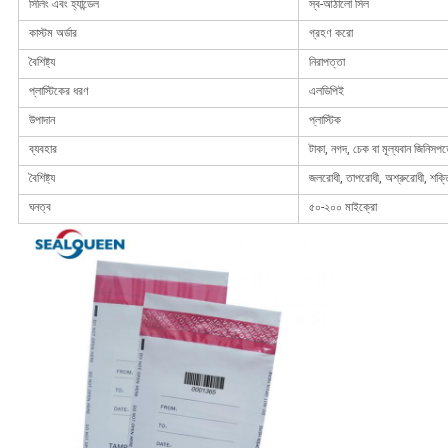
সিলিং এবং হ্যান্ডেল
স্ব-আঠালো সিল
কাস্টম অর্ডার
গ্রহণ করো
বৈশিষ্ট্য
নিরাপত্তা
প্লাস্টিকের ধরণ
এলডিপিই
উপাদান
প্লাস্টিক
ব্যবহার
টাকা, নগদ, চেক বা মূল্যবান জিনিসপত
বৈশিষ্ট্য
জলরোধী, তাপরোধী, অশ্রুরোধী, শক্
ঘনত্ব
৫০-২০০ মাইক্রো