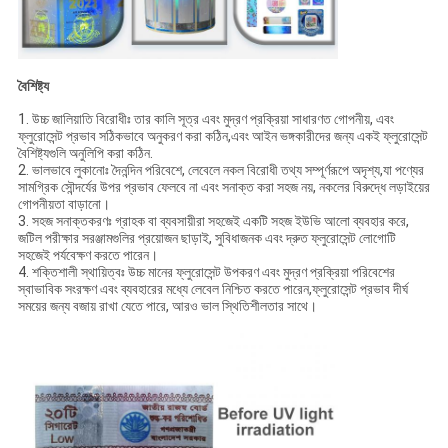
বৈশিষ্ট্য
1. উচ্চ জালিয়াতি বিরোধীঃ তার কালি সূত্র এবং মুদ্রণ প্রক্রিয়া সাধারণত গোপনীয়, এবং
ফ্লুরোসেন্ট প্রভাব সঠিকভাবে অনুকরণ করা কঠিন,এবং আইন ভঙ্গকারীদের জন্য একই ফ্লুরোসেন্ট
বৈশিষ্ট্যগুলি অনুলিপি করা কঠিন.
2. ভালভাবে লুকানোঃ দৈনন্দিন পরিবেশে, লেবেলে নকল বিরোধী তথ্য সম্পূর্ণরূপে অদৃশ্য,যা পণ্যের
সামগ্রিক সৌন্দর্যের উপর প্রভাব ফেলবে না এবং সনাক্ত করা সহজ নয়, নকলের বিরুদ্ধে লড়াইয়ের
গোপনীয়তা বাড়ানো।
3. সহজ সনাক্তকরণঃ গ্রাহক বা ব্যবসায়ীরা সহজেই একটি সহজ ইউভি আলো ব্যবহার করে,
জটিল পরীক্ষার সরঞ্জামগুলির প্রয়োজন ছাড়াই, সুবিধাজনক এবং দ্রুত ফ্লুরোসেন্ট লোগোটি
সহজেই পর্যবেক্ষণ করতে পারেন।
4. শক্তিশালী স্থায়িত্বঃ উচ্চ মানের ফ্লুরোসেন্ট উপকরণ এবং মুদ্রণ প্রক্রিয়া পরিবেশের
স্বাভাবিক সংরক্ষণ এবং ব্যবহারের মধ্যে লেবেল নিশ্চিত করতে পারেন,ফ্লুরোসেন্ট প্রভাব দীর্ঘ
সময়ের জন্য বজায় রাখা যেতে পারে, আরও ভাল স্থিতিশীলতার সাথে।