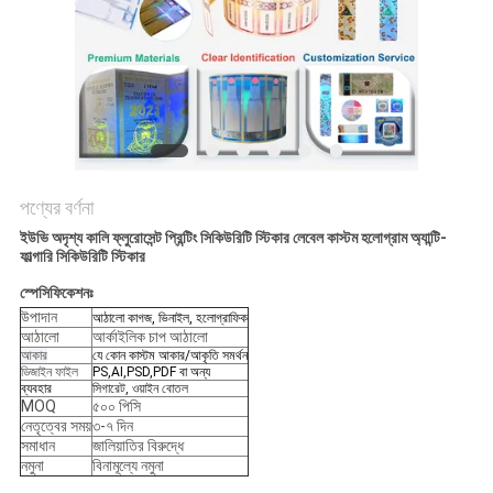
নীতি
পণ্যের বর্ণনা
ইউভি অদৃশ্য কালি ফ্লুরোসেন্ট প্রিন্টিং সিকিউরিটি স্টিকার লেবেল কাস্টম হলোগ্রাম অ্যান্টি-
ফাল্গারি সিকিউরিটি স্টিকার
স্পেসিফিকেশনঃ
উপাদান
আঠালো কাগজ, ভিনাইল, হলোগ্রাফিক
আঠালো
আর্কাইলিক চাপ আঠালো
আকার
যে কোন কাস্টম আকার/আকৃতি সমর্থন
ডিজাইন ফাইল
PS,AI,PSD,PDF বা অন্য
ব্যবহার
সিগারেট, ওয়াইন বোতল
MOQ
৫০০ পিসি
নেতৃত্বের সময়
৩-৭ দিন
সমাধান
জালিয়াতির বিরুদ্ধে
নমুনা
বিনামূল্যে নমুনা