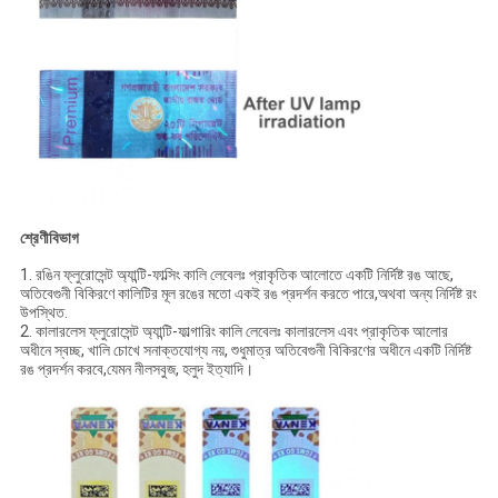
শ্রেণীবিভাগ
1. রঙিন ফ্লুরোসেন্ট অ্যান্টি-ফাল্সিং কালি লেবেলঃ প্রাকৃতিক আলোতে একটি নির্দিষ্ট রঙ আছে,
অতিবেগুনী বিকিরণে কালিটির মূল রঙের মতো একই রঙ প্রদর্শন করতে পারে,অথবা অন্য নির্দিষ্ট রং
উপস্থিত.
2. কালারলেস ফ্লুরোসেন্ট অ্যান্টি-ফাল্গারিং কালি লেবেলঃ কালারলেস এবং প্রাকৃতিক আলোর
অধীনে স্বচ্ছ, খালি চোখে সনাক্তযোগ্য নয়, শুধুমাত্র অতিবেগুনী বিকিরণের অধীনে একটি নির্দিষ্ট
রঙ প্রদর্শন করবে,যেমন নীলসবুজ, হলুদ ইত্যাদি।