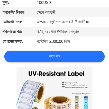
মূল্য:
100USD
নিয়ন্ত্রণ
প্যাকেজিং বিবরণ:
চাদরে বস্তাবন্দী
যোগাযোগ
ডেলিভারি সময়:
আপনার পেমেন্ট পাওয়ার পর 3-7 কার্যদিবস
করুন
পরিশোধের শর্ত:
টি/টি, ওয়েস্টার্ন ইউনিয়ন, পেপ্যাল
যোগানের ক্ষমতা:
প্রতিদিন 5,000,00 পিসি
উদ্ধৃতির
জন্য
ভালো দাম
আবেদন
সাইট
ম্যাপ
গোপনীয়তা