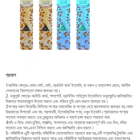
প্রয়োগ
1আর্থিক ক্ষেত্রঃ যেমন নোট, নোট, ক্রেডিট কার্ড ইত্যাদি, যা নকল ও হস্তক্ষেপ রোধে, আর্থিক
লেনদেনের নিরাপত্তা রক্ষায় ব্যবহৃত হয়।
2. ডকুমেন্ট ক্ষেত্রঃ আইডি কার্ড, পাসপোর্ট, ড্রাইভিং লাইসেন্স ইত্যাদিতে ডকুমেন্টের জালিয়াতির
বিরুদ্ধে পারফরম্যান্স উন্নত করতে এবং পরিচয় চুরি রোধ করতে ব্যবহৃত হয়।
3পণ্যের নকল বিরোধীঃ বিভিন্ন পণ্যের প্যাকেজিং বা পণ্যের দেহে ব্যাপকভাবে ব্যবহৃত হয় যেমন
উচ্চমানের সিগারেট এবং মদ, প্রসাধনী, ইলেকট্রনিক পণ্য, ওষুধ ইত্যাদি।গ্রাহকদের পণ্যের
সত্যতা সনাক্ত করতে এবং ব্র্যান্ডের অধিকার ও স্বার্থ রক্ষা করতে সহায়তা করা.
4নথি ও বিলঃ যেমন চুক্তি, ফ্যাক্টর, শংসাপত্র এবং অন্যান্য গুরুত্বপূর্ণ নথি এবং বিল, নথির
সত্যতা এবং অখণ্ডতা নিশ্চিত করতে এবং জালিয়াতি রোধ করতে।
5- লজিস্টিক এন্টি-ফাল্গারিঃ লজিস্টিক লেবেলগুলিতে প্রয়োগ করা হয়,এটি পণ্যগুলির ট্র্যাকিং এবং
জালিয়াতির বিরুদ্ধে লড়াই করতে পারে এবং লজিস্টিক প্রক্রিয়ায় স্থানান্তর এবং হস্তক্ষেপের