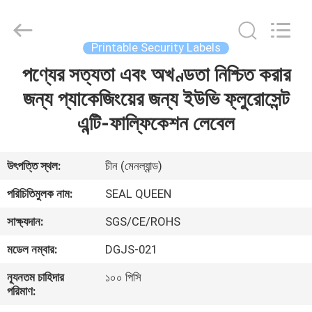
Zhongxiang
Packing
Material
Co.,
Limited.
Printable Security Labels
All
Rights
পণ্যের সত্যতা এবং অখণ্ডতা নিশ্চিত করার
বাড়ি
Reserved.
জন্য প্যাকেজিংয়ের জন্য ইউভি ফ্লুরোসেন্ট
পণ্য
এন্টি-ফাল্ফিকেশন লেবেল
আমাদের
উৎপত্তি স্থল:
চীন (মেনল্যান্ড)
সম্পর্কে
পরিচিতিমুলক নাম:
SEAL QUEEN
সাক্ষ্যদান:
SGS/CE/ROHS
কারখানা
মডেল নম্বার:
DGJS-021
ভ্রমণ
ন্যূনতম চাহিদার
১০০ পিসি
পরিমাণ:
মান