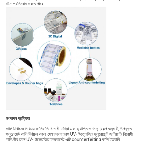
ঘটনা প্রতিরোধ করতে পারে.
উৎপাদন প্রক্রিয়া
কালি নির্বাচনঃ বিভিন্ন জালিয়াতি বিরোধী চাহিদা এবং অ্যাপ্লিকেশন দৃশ্যকল্প অনুযায়ী, উপযুক্ত
ফ্লুরোসেন্ট কালি নির্বাচন করুন, যেমন স্বল্প তরঙ্গ UV- উত্তেজিত ফ্লুরোসেন্ট জালিয়াতি বিরোধী
কালি,দীর্ঘ তরঙ্গ UV- উত্তেজিত ফ্লুরোসেন্ট এন্টি counterfeiting কালি ইত্যাদি.