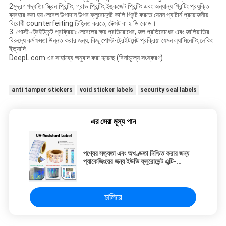
2মুদ্রণ পদ্ধতিঃ স্ক্রিন প্রিন্টিং, গ্রাভ প্রিন্টিং,ইঙ্কজেট প্রিন্টিং এবং অন্যান্য প্রিন্টিং প্রযুক্তি
ব্যবহার করা হয় লেবেল উপাদান উপর ফ্লুরোসেন্ট কালি প্রিন্ট করতে যেমন প্যাটার্ন প্রয়োজনীয়
বিরোধী counterfeiting চিহ্নিত করতে, টেক্সট বা ২ ডি কোড।
3. পোস্ট-ট্রেইটমেন্ট প্রক্রিয়াঃ লেবেলের ক্ষয় প্রতিরোধের, জল প্রতিরোধের এবং জালিয়াতির
বিরুদ্ধে কর্মক্ষমতা উন্নত করার জন্য, কিছু পোস্ট-ট্রেইটমেন্ট প্রক্রিয়া যেমন ল্যামিনেটিং,লেকিং
ইত্যাদি.
DeepL.com এর সাহায্যে অনুবাদ করা হয়েছে (বিনামূল্যে সংস্করণ)
anti tamper stickers
void sticker labels
security seal labels
এর সেরা মূল্য পান
পণ্যের সত্যতা এবং অখণ্ডতা নিশ্চিত করার জন্য
প্যাকেজিংয়ের জন্য ইউভি ফ্লুরোসেন্ট এন্টি-
ফাল্ফিকেশন লেবেল
চালিয়ে