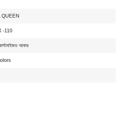
L QUEEN
 -110
কাস্টমাইজড আকার
olors