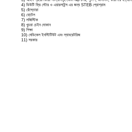
4) ডিউটি ​​ফ্রি স্টোর ও এয়ারলাইন্স এর জন্য STEB প্রোগ্রাম
5) রেঁস্তোরা
6) হোটেল
7) লজিস্টিক
8) খুচরা চেইন দোকান
9) শিক্ষা
10) মেডিকেল ইনস্টিটিউট এবং ল্যাবরেটরিজ
11) সরকার