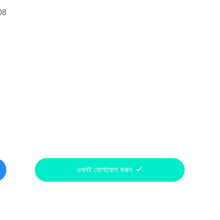
08
এখনই যোগাযোগ করুন