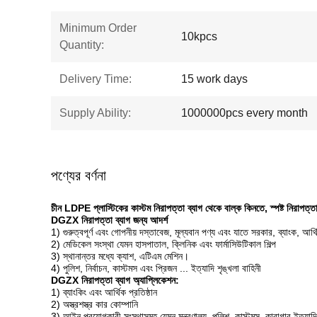
Minimum Order
10kpcs
Quantity:
Delivery Time:
15 work days
Supply Ability:
1000000pcs every month
পণ্যের বর্ণনা
চীন LDPE প্লাস্টিকের কাস্টম নিরাপত্তা ব্যাগ থেকে বাল্ক কিনতে, স্পষ্ট নিরাপত্ত
DGZX নিরাপত্তা ব্যাগ জন্য আদর্শ
1) গুরুত্বপূর্ণ এবং গোপনীয় দস্তাবেজ, মূল্যবান পণ্য এবং যাতে সরকার, ব্যাংক, আর্
2) মেডিকেল সংস্থা যেমন হাসপাতাল, ক্লিনিক এবং ফার্মাসিউটিকাল শিল্প
3) স্থানান্তর মধ্যে ক্যাশ, এটিএম মেশিন।
4) পুলিশ, নির্বাচন, কাস্টমস এবং প্রিজন ... ইত্যাদি শৃঙ্খলা বাহিনী
DGZX নিরাপত্তা ব্যাগ অ্যাপ্লিকেশন:
1) ব্যাংকিং এবং আর্থিক প্রতিষ্ঠান
2) অস্ত্রশস্ত্র কার কোম্পানি
3) আইন প্রয়োগকারী সংস্থাসমূহ যেমন মন্ত্রণালয়, পুলিশ, কাস্টমস, কারাগার ইত্যাদি