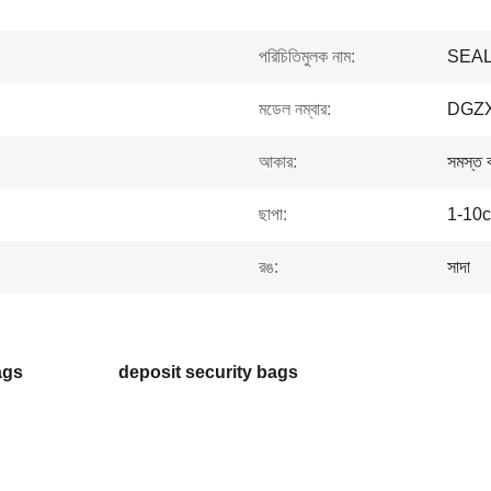
পরিচিতিমুলক নাম:
SEA
মডেল নম্বার:
DGZX
আকার:
সমস্ত 
ছাপা:
1-10c
রঙ:
সাদা
ags
deposit security bags