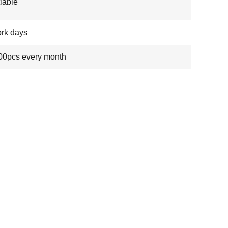
iable
rk days
00pcs every month