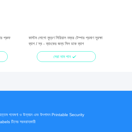
ার প্রুফ
কাস্টম লোগো মুদ্রণ সিরিয়াল নম্বর টেম্পার প্রমাণ সুরক্ষা
ব্যাগ / স্ব - ব্যাংকের জন্য সিল ডাক ব্যাগ
সেরা দাম পান
ৃহত্তম গবেষণা ও উন্নয়ন এবং উৎপাদন Printable Security
abels চীনের সরবরাহকারী