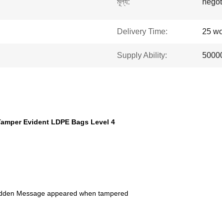
মূল্য:
negot
Delivery Time:
25 wo
Supply Ability:
5000
 Tamper Evident LDPE Bags Level 4
 Hidden Message appeared when tampered