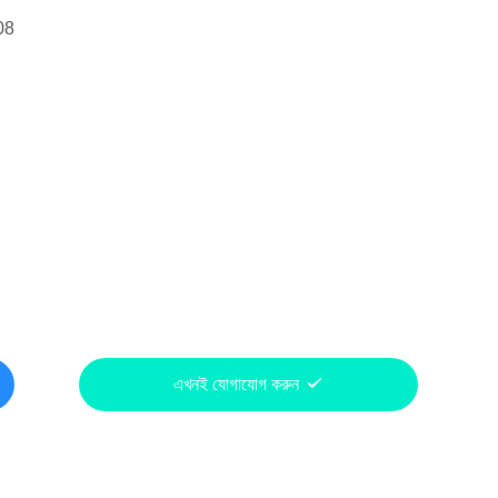
08
এখনই যোগাযোগ করুন