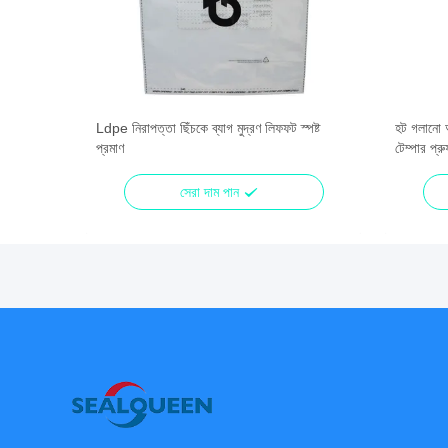
ুরক্ষা ব্যাগ
Ldpe নিরাপত্তা ছিঁচকে ব্যাগ মুদ্রণ লিফফট স্পষ্ট
হট গলানো আ
প্রমাণ
টেম্পার প্র
সেরা দাম পান