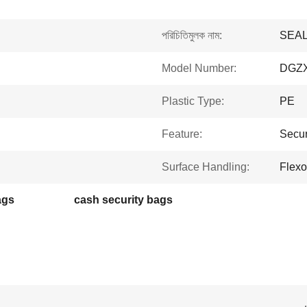
পরিচিতিমুলক নাম:
SEA
Model Number:
DGZX
Plastic Type:
PE
Feature:
Secur
Surface Handling:
Flexo
ags
cash security bags