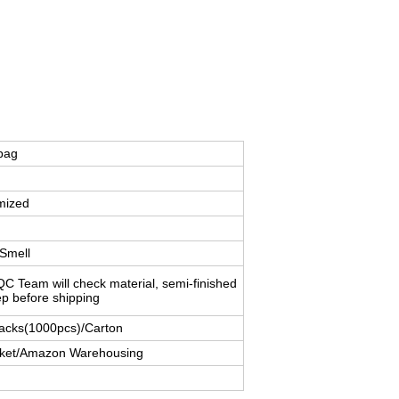
 bag
mized
Smell
 Team will check material, semi-finished
tep before shipping
Packs(1000pcs)/Carton
arket/Amazon Warehousing