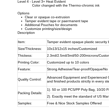
Level 4 - Level 3+ Heat Evident
Color changed with the Thermo-chromic ink
Options
Clear or opaque co-extrusion
Tamper evident tape or paermanent tape
Additional Pouches for documents
Customize printing/size/design
Description
Item:
Tamper evident opaque plastic security
Size/Thickness:
10x13/12x15 inches/Customized
Thickess:
2.3mil/2.5mil/3mil/50-200microns/Custo
Printing Color:
Customized up to 10 colors
Feature:
Strong Adhesive/Tear-proof/Opaque/No 
Advanced Equipment and Experienced QC
Quality Control:
and finished products strictly in every s
1). 50 or 100 PCS/PP Poly Bag, 10/20 
Packing Details:
2). Exactly meet the standard of US M
Samples:
Free & Nice Stock Samples Offered