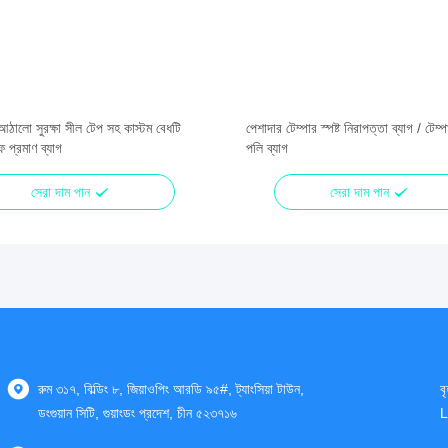
ঠালো সুরক্ষা সীল টেপ সহ কাস্টম বেধটি
পেশাদার টেম্পার স্পষ্ট নিরাপত্তা ব্যাগ / টেম্প
ুফ প্রমাণ ব্যাগ
পলি ব্যাগ
সেরা দাম পান
সেরা দাম পান
রুম ৩১৭, বিল্ডিং ৮, জিয়াওপিং আরডি ৯৫#, ট্যাংসিয়া টাউন,
ব
ডংগুয়ান সিটি, গুয়াংডং প্রদেশ, চীন ৫২৩৭১৬
L