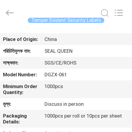
Zhongxiang
Packing
Material
Co.,
Limited.
Tamper Evident Security Labels
All
Rights
বাড়ি
Reserved.
Place of Origin:
China
পণ্য
পরিচিতিমুলক নাম:
SEAL QUEEN
সাক্ষ্যদান:
SGS/CE/ROHS
আমাদের
Model Number:
DGZX-061
সম্পর্কে
Minimum Order
1000pcs
Quantity:
কারখানা
মূল্য:
Discuss in person
ভ্রমণ
Packaging
1000pcs per roll or 10pcs per sheet
Details:
মান