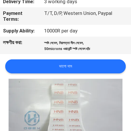
Delivery Time:
3 working days
নিয়ন্ত্রণ
Payment
T/T, D/P, Western Union, Paypal
Terms:
যোগাযোগ
Supply Ability:
10000R per day
করুন
লক্ষণীয় করা:
,
,
স্পষ্ট লেবেল
নিরাপত্তা সীল লেবেল
50microns ওয়ারেন্টি স্পষ্ট লেবেল ছাঁচ
উদ্ধৃতির
জন্য
ভালো দাম
আবেদন
সাইট
ম্যাপ
গোপনীয়তা