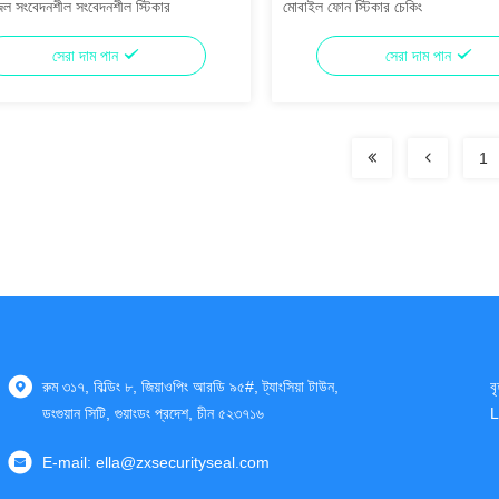
 জল সংবেদনশীল সংবেদনশীল স্টিকার
মোবাইল ফোন স্টিকার চেকিং
সেরা দাম পান
সেরা দাম পান
1
রুম ৩১৭, বিল্ডিং ৮, জিয়াওপিং আরডি ৯৫#, ট্যাংসিয়া টাউন,
ব
ডংগুয়ান সিটি, গুয়াংডং প্রদেশ, চীন ৫২৩৭১৬
L
E-mail:
ella@zxsecurityseal.com