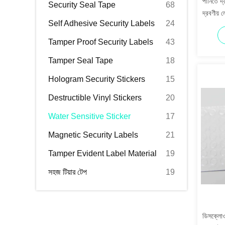
পানিতে দ্
Security Seal Tape
68
দ্রবণীয় 
Self Adhesive Security Labels
24
Tamper Proof Security Labels
43
Tamper Seal Tape
18
Hologram Security Stickers
15
Destructible Vinyl Stickers
20
Water Sensitive Sticker
17
Magnetic Security Labels
21
Tamper Evident Label Material
19
সহজ টিয়ার টেপ
19
ডিসক্লো