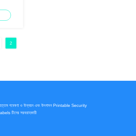
2
ৃহত্তম গবেষণা ও উন্নয়ন এবং উৎপাদন Printable Security
abels চীনের সরবরাহকারী